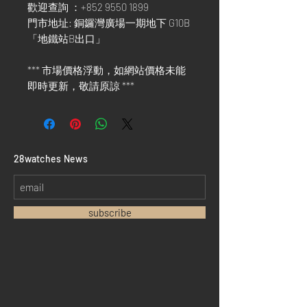
歡迎查詢 ：+852 9550 1899
門市地址: 銅鑼灣廣場一期地下 G10B
「地鐵站B出口」
*** 市場價格浮動，如網站價格未能
即時更新，敬請原諒 ***
​28watches News
subscribe