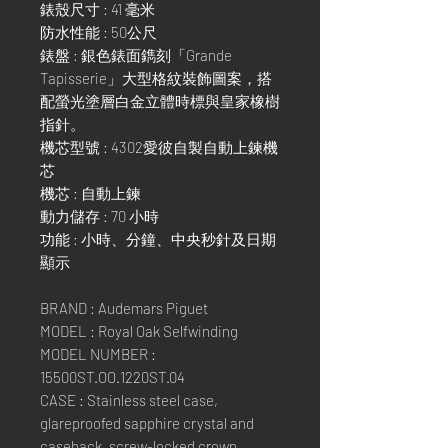
錶殼尺寸 : 41 毫米
防水性能 : 50公尺
錶盤 : 銀色錶面鐫刻「Grande
Tapisserie」大型格紋裝飾圖案，搭
配螢光塗層白金立體時標與皇家橡樹
指針。
機芯型號 : 4302愛彼自製自動上鍊機
芯
機芯 : 自動上鍊
動力儲存 : 70 小時
功能 : 小時、分鐘、中央秒針及日期
顯示
BRAND : Audemars Piguet
MODEL : Royal Oak Selfwinding
MODEL NUMBER :
15500ST.OO.1220ST.04
CASE : Stainless steel case,
glareproofed sapphire crystal and
caseback, screw-locked crown.