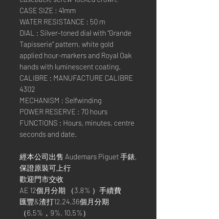
CASE SIZE : 41mm
WATER RESISTANCE : 50 m
DIAL : Silver-toned dial with “Grande
Tapisserie” pattern, white gold
applied hour-markers and Royal Oak
hands with luminescent coating.
CALIBRE : MANUFACTURE CALIBRE
4302
MECHANISM : Selfwinding
POWER RESERVE : 70 hours
FUNCTIONS : Hours, minutes, centre
seconds and date.
經本公司出售 Audemars Piguet 手錶,
保證原裝可上行
歡迎門市交收
AE 12個月分期 （3.8% ）手續費
匯豐&渣打12,24,36個月分期
（6.5%，9%, 10.5%）