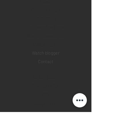
Home
Sell your watch
Collections
Pre-owned watches
Brand new watches
​Watch repair
Watch blogger
Contact
Return policy
Privacy policy
FAQ
INSTAGRAM
YOUTUBE
FACEBOOK