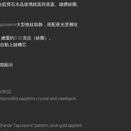
防眩光藍寶石水晶玻璃鏡面與底蓋、鑲鑽錶圈。
 Tapisserie大型格紋裝飾，搭配夜光塗層玫
 總重約0.92克拉（錶圈）。
廠自製自動上鏈機芯
日期顯示
6OR.02
areproofed sapphire crystal and caseback,
“Grande Tapisserie” pattern, pink gold applied