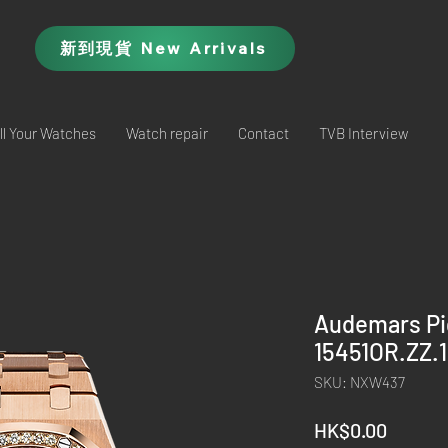
新到現貨 New Arrivals
ll Your Watches
Watch repair
Contact
TVB Interview
Audemars Pi
15451OR.ZZ.
SKU: NXW437
Price
HK$0.00