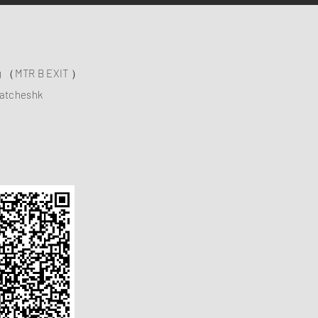
ng （MTR B EXIT ）
atcheshk