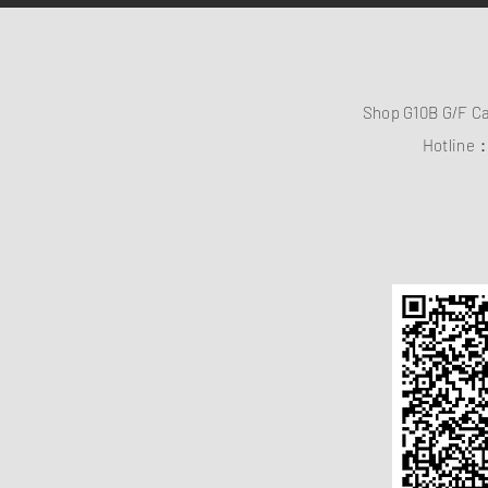
Shop G10B G/F C
Hotline