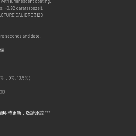
 with luminescent coating.
; ~0.92 carats (bezel).
CTURE CALIBRE 3120
re seconds and date.
手錶,
%，9%, 10.5%）
0B
能即時更新，敬請原諒 ***