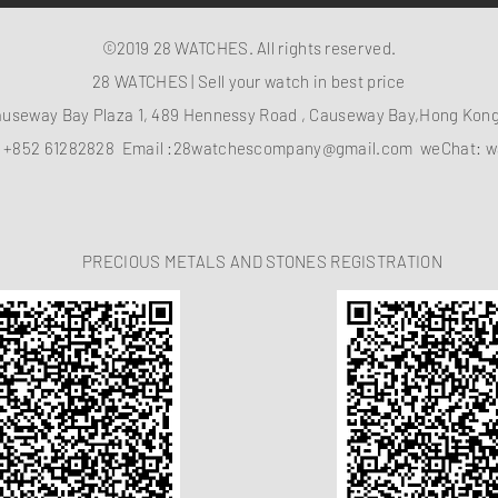
©2019 28 WATCHES. All rights reserved.
28 WATCHES | Sell your watch in best price
auseway Bay Plaza 1, 489 Hennessy Road , Causeway Bay,Hong Ko
：
+852 61282828
Email :
28watchescompany@gmail.com
weChat: w
PRECIOUS METALS AND STONES REGISTRATION