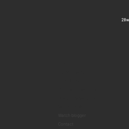
​28
Home
Sell your watch
Collections
Pre-owned watches
Brand new watches
​Watch repair
Watch blogger
Contact