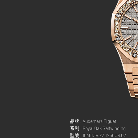
品牌 : Audemars Piguet
系列 : Royal Oak Selfwinding
型號 : 15451OR.ZZ.1256OR.02