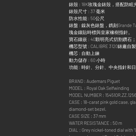
錶殼 : 18K玫瑰金錶殼，搭配
錶殼尺寸 : 37 毫米
防水性能 : 50公尺
錶盤 : 鎳灰色錶盤，鐫刻Grande
瑰金鑲貼時標與皇家橡樹指針。
寶石鑲嵌 : 40顆明亮式切割鑽石；
機芯型號 : CALIBRE 3120錶
機芯 : 自動上鍊
動力儲存 : 60 小時
功能 : 時針、分針、中央指針和
BRAND : Audemars Piguet
MODEL : Royal Oak Selfwinding
MODEL NUMBER : 15451OR.ZZ.125
CASE : 18-carat pink gold case, gl
diamond-set bezel.
CASE SIZE : 37 mm
WATER RESISTANCE : 50 m
DIAL : Grey nickel-toned dial with 