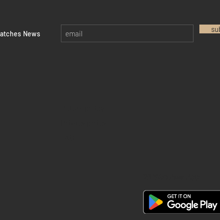
su
watches News
Return policy
Privacy policy
FAQ
28 Watches App