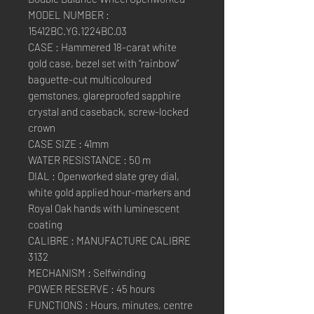
MODEL NUMBER :
15412BC.YG.1224BC.03
CASE : Hammered 18-carat white
gold case, bezel set with “rainbow”
baguette-cut multicoloured
gemstones, glareproofed sapphire
crystal and caseback, screw-locked
crown
CASE SIZE : 41mm
WATER RESISTANCE : 50 m
DIAL : Openworked slate grey dial,
white gold applied hour-markers and
Royal Oak hands with luminescent
coating
CALIBRE : MANUFACTURE CALIBRE
3132
MECHANISM : Selfwinding
POWER RESERVE : 45 hours
FUNCTIONS : Hours, minutes, centre