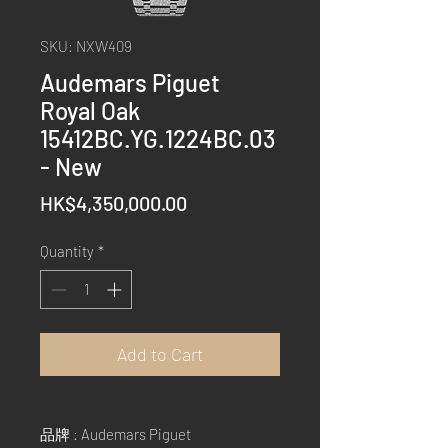
SKU: NXW409
Audemars Piguet
Royal Oak
15412BC.YG.1224BC.03
- New
Price
HK$4,350,000.00
Quantity
*
Add to Cart
品牌 : Audemars Piguet