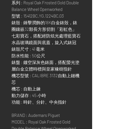
系列 : Royal Oak Frosted Gold Double
Balance Wheel Openworked
型號 : 15412BC.YG.1224BC.03
錶殼 : 錘擊潤飾的18K白金錶殼，錶
圈鑲嵌32顆長方形切割「彩虹色」
七彩寶石，搭配經防炫光處理藍寶石
水晶玻璃鏡面與底蓋，旋入式錶冠
錶殼尺寸 : 41 毫米
防水性能 : 50公尺
錶盤 : 鏤空深灰色錶面，搭配螢光塗
層白金立體時標與皇家橡樹指針
機芯型號 : CALIBRE 3132自動上鏈機
芯
機芯 : 自動上鍊
動力儲存 : 45 小時
功能 : 時針、分針、中央指針
BRAND : Audemars Piguet
MODEL : Royal Oak Frosted Gold
Double Balance Wheel Openworked