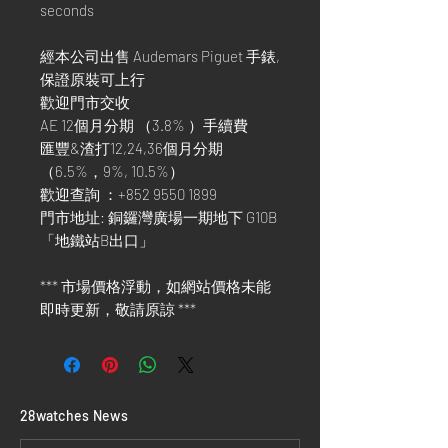
seconds
經本公司出售 Audemars Piguet 手錶,
保證原裝可上行
歡迎門市交收
AE 12個月分期 （3.8% ）手續費
匯豐&渣打12,24,36個月分期
（6.5%，9%, 10.5%）
歡迎查詢 ：+852 9550 1899
門市地址: 銅鑼灣廣場一期地下 G10B
「地鐵站B出口」
*** 市場價格浮動，如網站價格未能
即時更新，敬請原諒 ***
​28watches News