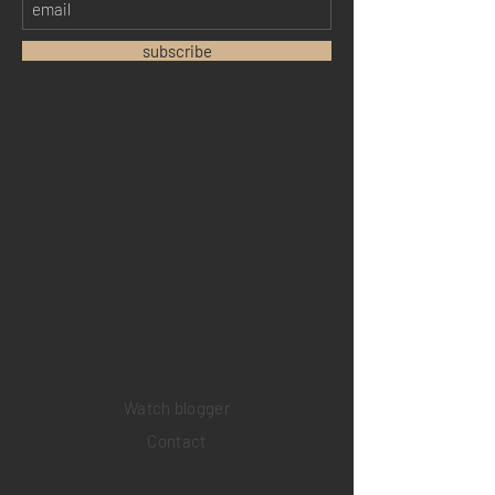
subscribe
Home
Sell your watch
Collections
Pre-owned watches
Brand new watches
​Watch repair
Watch blogger
Contact