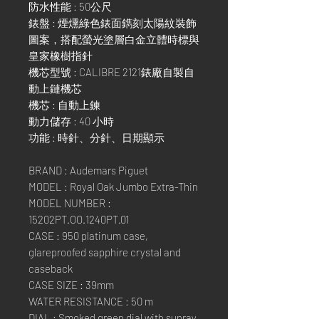
防水性能 : 50公尺
錶盤 : 煙燻綠色錶面鐫刻太陽紋裝飾
圖案，搭配螢光塗層白金立體時標與
皇家橡樹指針
機芯型號 : CALIBRE 2121錶廠自製自
動上鏈機芯
機芯 : 自動上鍊
動力儲存 : 40 小時
功能 : 時針、分針、日期顯示
BRAND : Audemars Piguet
MODEL : Royal Oak Jumbo Extra-Thin
MODEL NUMBER :
15202PT.OO.1240PT.01
CASE : 950 platinum case,
glareproofed sapphire crystal and
caseback
CASE SIZE : 39mm
WATER RESISTANCE : 50 m
DIAL : Smoked green dial with sunray