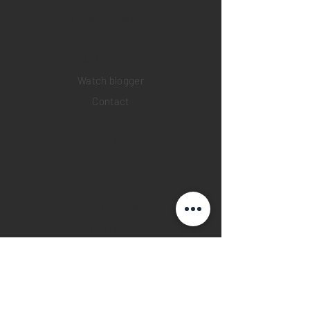
Pre-owned watches
Brand new watches
​Watch repair
Watch blogger
Contact
Return policy
Privacy policy
FAQ
INSTAGRAM
YOUTUBE
FACEBOOK
28 Watches App