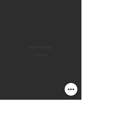
Home
Sell your watch
Collections
Pre-owned watches
Brand new watches
​Watch repair
Watch blogger
Contact
Return policy
Privacy policy
FAQ
INSTAGRAM
YOUTUBE
FACEBOOK