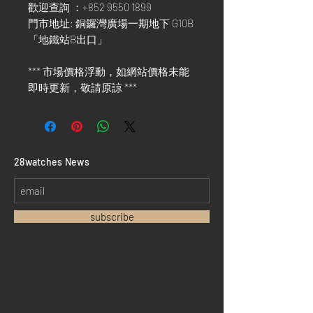
歡迎查詢 ：+852 9550 1899
門市地址: 銅鑼灣廣場一期地下 G10B
「地鐵站B出口」
*** 市場價格浮動，如網站價格未能
即時更新，敬請原諒 ***
​28watches News
subscribe