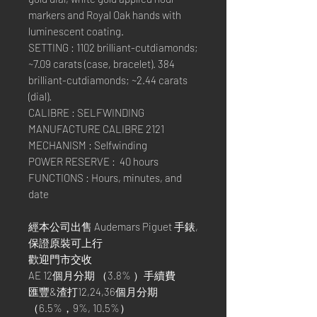
markers and Royal Oak hands with
luminescent coating.
SETTING : 1102 brilliant-cutdiamonds;
~7.09 carats (case, bracelet). 384
brilliant-cutdiamonds; ~2.44 carats
(dial).
CALIBRE : SELFWINDING
MANUFACTURE CALIBRE 2121
MECHANISM : Selfwinding
POWER RESERVE : 40 hours
FUNCTIONS : Hours, minutes, and
date
經本公司出售 Audemars Piguet 手錶,
保證原裝可上行
歡迎門市交收
AE 12個月分期 （3.8% ）手續費
匯豐&渣打12,24,36個月分期
（6.5%，9%, 10.5%）