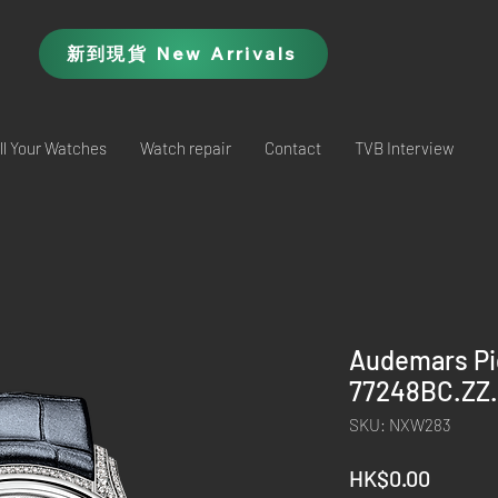
新到現貨 New Arrivals
ll Your Watches
Watch repair
Contact
TVB Interview
Audemars Pig
77248BC.ZZ.
SKU: NXW283
Price
HK$0.00