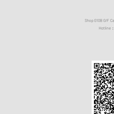
Shop G10B G/F C
Hotline