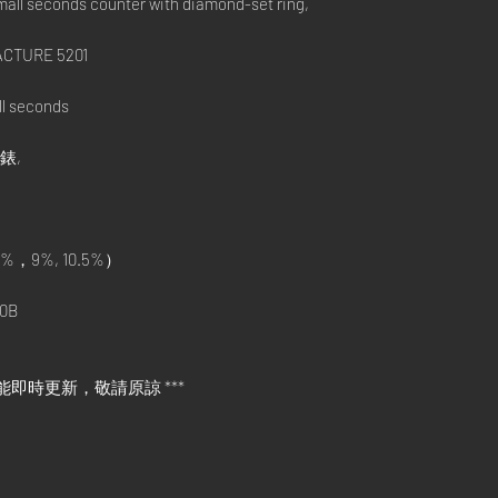
mall seconds counter with diamond-set ring,
CTURE 5201
l seconds
手錶,
%，9%, 10.5%）
0B
能即時更新，敬請原諒 ***