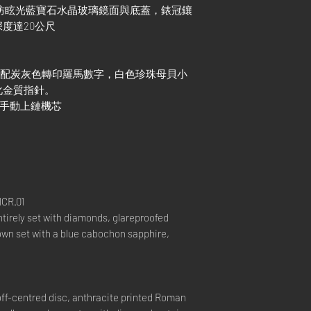
搭配防眩光藍寶石水晶玻璃鏡面與底蓋，錶冠鑲
度達20公尺
，搭配炭灰色轉印羅馬數字，白色珍珠母貝小
化金質指針。
廠自製手動上鏈機芯
CR.01
ntirely set with diamonds, glareproofed
own set with a blue cabochon sapphire,
ff-centred disc, anthracite printed Roman