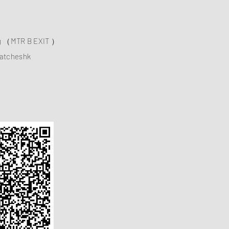
ng （MTR B EXIT ）
atcheshk