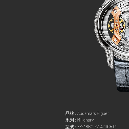
品牌 : Audemars Piguet
系列 : Millenary
型號 : 77248BC.ZZ.A111CR.01