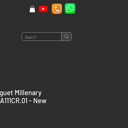
uet Millenary
A111CR.01 - New