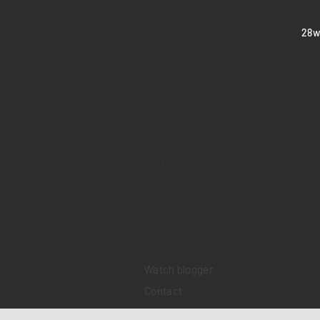
​28
Home
Sell your watch
Collections
Pre-owned watches
Brand new watches
​Watch repair
Watch blogger
Contact