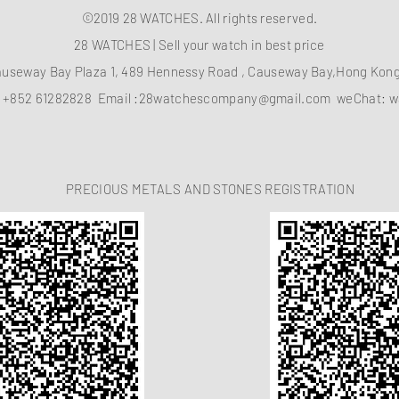
©2019 28 WATCHES. All rights reserved.
28 WATCHES | Sell your watch in best price
auseway Bay Plaza 1, 489 Hennessy Road , Causeway Bay,Hong Ko
：
+852 61282828
Email :
28watchescompany@gmail.com
weChat: w
PRECIOUS METALS AND STONES REGISTRATION