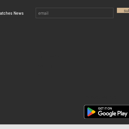
su
watches News
Return policy
Privacy policy
FAQ
28 Watches App