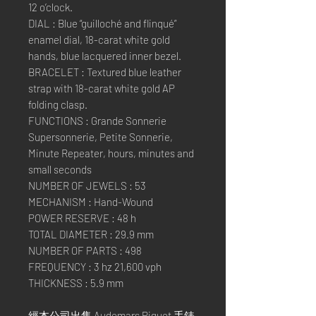
12 o’clock.
DIAL : Blue “guilloché and flinqué”
enamel dial, 18-carat white gold
hands, blue lacquered inner bezel.
BRACELET : Textured blue leather
strap with 18-carat white gold AP
folding clasp.
FUNCTIONS : Grande Sonnerie
Supersonnerie, Petite Sonnerie,
Minute Repeater, hours, minutes and
small seconds
NUMBER OF JEWELS : 53
MECHANISM : Hand-Wound
POWER RESERVE : 48 h
TOTAL DIAMETER : 29.9 mm
NUMBER OF PARTS : 498
FREQUENCY : 3 hz 21,600 vph
THICKNESS : 5.9 mm
經本公司出售 Audemars Piguet 手錶,