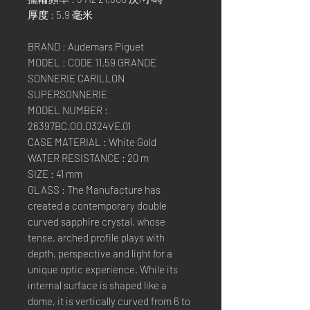
厚度 : 5.9 毫米
BRAND : Audemars Piguet
MODEL : CODE 11.59 GRANDE
SONNERIE CARILLON
SUPERSONNERIE
MODEL NUMBER :
26397BC.OO.D324VE.01
CASE MATERIAL : White Gold
WATER RESISTANCE : 20 m
SIZE : 41 mm
GLASS : The Manufacture has
created a contemporary double
curved sapphire crystal, whose
tense, arched profile plays with
depth, perspective and light for a
unique optic experience. While its
internal surface is shaped like a
dome, it is vertically curved from 6 to