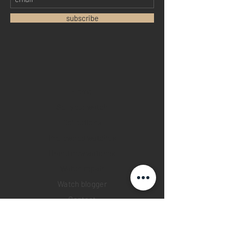
subscribe
Home
Sell your watch
Collections
Pre-owned watches
Brand new watches
​Watch repair
Watch blogger
Contact
Return policy