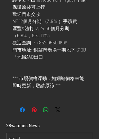
保證原裝可上行
歡迎門市交收
AE 12個月分期 （3.8% ）手續費
匯豐&渣打12,24,36個月分期
（6.8%，9%, 11%）
歡迎查詢 ：+852 9550 1899
門市地址: 銅鑼灣廣場一期地下 G10B
「地鐵站B出口」
*** 市場價格浮動，如網站價格未能
即時更新，敬請原諒 ***
​28watches News