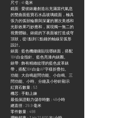
尺寸 : 41 毫米
鏡面 : 愛彼錶廠創造出充滿當代氣息
的雙曲面藍寶石水晶玻璃鏡面，極具
張力的弧狀輪廓與深邃的層次美感和
光影效果巧妙應和，展現獨一無二的
視覺體驗。錶鏡的下表面被打造成穹
頂狀，從6點到12點鐘的軸線呈弧形
設計。
錶面 : 藍色機鏤鑲貼琺瑯錶面，搭配
18K白金指針、藍色亮漆內錶圈。
錶帶 : 飾有精緻紋理的藍色皮革錶
帶，搭配18K白金AP字樣折疊扣。
功能 : 大自鳴超問功能、小自鳴、三
問功能、小時、分鐘及小秒針顯示
紅寶石數量 : 53
機芯 : 手動上鍊
最低保證動力儲存時數 : 48小時
總直徑 : 29.9 毫米
零件數量 : 498
擺輪頻率 : 3 Hz 21,600 次/小時