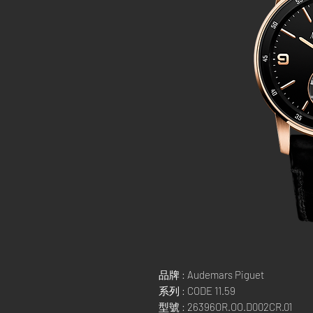
品牌 : Audemars Piguet
系列 : CODE 11.59
型號 : 26396OR.OO.D002CR.01