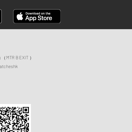
ng （MTR B EXIT ）
atcheshk