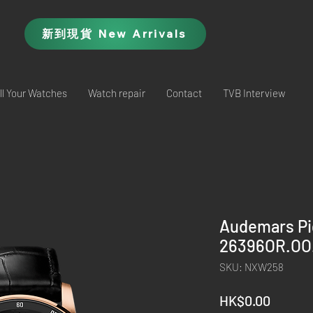
新到現貨 New Arrivals
ll Your Watches
Watch repair
Contact
TVB Interview
Audemars Pi
26396OR.OO
SKU: NXW258
Price
HK$0.00