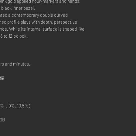
 pink gold applied hour-markers and hands,
 black inner bezel.
ated a contemporary double curved
hed profile plays with depth, perspective
nce. While its internal surface is shaped like
6 to 12 o’clock.
urs and minutes.
手錶,
%，9%, 10.5%）
0B