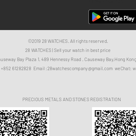
28 Watches App
©2019 28 WATCHES. All rights reserved.
28 WATCHES | Sell your watch in best price
auseway Bay Plaza 1, 489 Hennessy Road , Causeway Bay,Hong Ko
：
+852 61282828
Email :
28watchescompany@gmail.com
weChat: w
PRECIOUS METALS AND STONES REGISTRATION