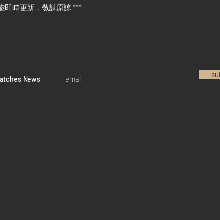
能即時更新，敬請原諒 ***
su
watches News
Return policy
Privacy policy
FAQ