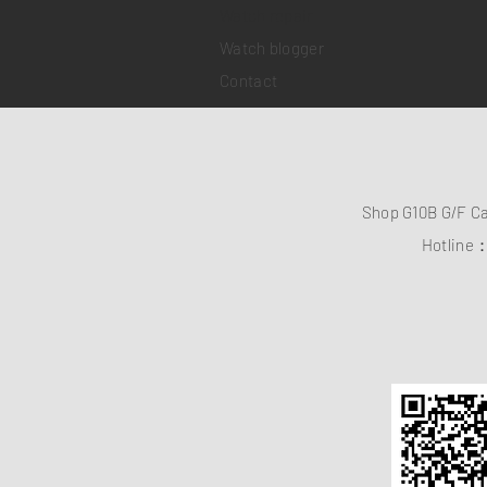
​Watch repair
Watch blogger
Contact
Shop G10B G/F C
Hotline