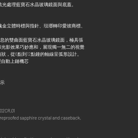
經防炫光處理藍寶石水晶玻璃鏡面與底蓋。
K玫瑰金立體時標與指針、琺瑯轉印愛彼商標、
代氣息的雙曲面藍寶石水晶玻璃鏡面，極具張
和光影效果巧妙應和，展現獨一無二的視覺
狀，從6點到12點鐘的軸線呈弧形設計。
彼自製自動上鏈機芯
顯示
02CR.01
areproofed sapphire crystal and caseback.