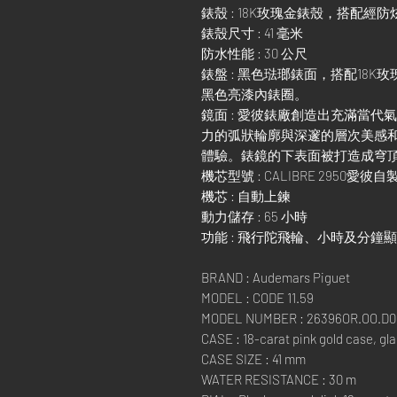
錶殼 : 18K玫瑰金錶殼，搭配
錶殼尺寸 : 41 毫米
防水性能 : 30 公尺
錶盤 : 黑色琺瑯錶面，搭配18
黑色亮漆內錶圈。
鏡面 : 愛彼錶廠創造出充滿當
力的弧狀輪廓與深邃的層次美感
體驗。錶鏡的下表面被打造成穹頂
機芯型號 : CALIBRE 2950愛
機芯 : 自動上鍊
動力儲存 : 65 小時
功能 : 飛行陀飛輪、小時及分鐘
BRAND : Audemars Piguet
MODEL : CODE 11.59
MODEL NUMBER : 26396OR.OO.D0
CASE : 18-carat pink gold case, gl
CASE SIZE : 41 mm
WATER RESISTANCE : 30 m