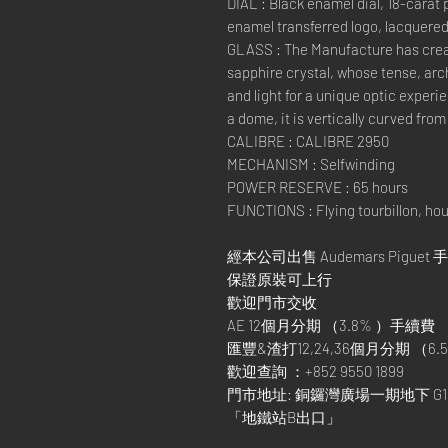
DIAL : Black enamel dial, 18-carat
enamel transferred logo, lacquered
GLASS : The Manufacture has cre
sapphire crystal, whose tense, arc
and light for a unique optic experie
a dome, it is vertically curved from 
CALIBRE : CALIBRE 2950
MECHANISM : Selfwinding
POWER RESERVE : 65 hours
FUNCTIONS : Flying tourbillon, ho
經本公司出售 Audemars Piguet 
保證原裝可上行
歡迎門市交收
AE 12個月分期 （3.8% ）手續費
匯豐&渣打12,24,36個月分期 （6.5
歡迎查詢 ：+852 9550 1899
門市地址: 銅鑼灣廣場一期地下 G1
「地鐵站B出口」