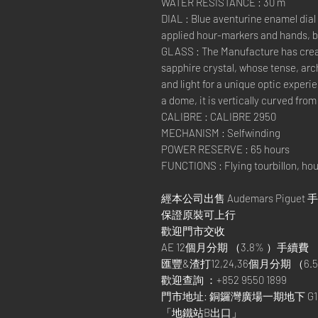
WATER RESISTANCE : 30 m
DIAL : Blue aventurine enamel dial
applied hour-markers and hands, b
GLASS : The Manufacture has cre
sapphire crystal, whose tense, arc
and light for a unique optic experie
a dome, it is vertically curved from 
CALIBRE : CALIBRE 2950
MECHANISM : Selfwinding
POWER RESERVE : 65 hours
FUNCTIONS : Flying tourbillon, ho
經本公司出售 Audemars Piguet 
保證原裝可上行
歡迎門市交收
AE 12個月分期 （3.8% ）手續費
匯豐&渣打12,24,36個月分期 （6.5
歡迎查詢 ：+852 9550 1899
門市地址: 銅鑼灣廣場一期地下 G1
「地鐵站B出口」