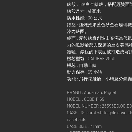
錶殼 : 18K白金錶殼，搭配經
錶殼尺寸 : 41 毫米
防水性能 : 30 公尺
錶盤 : 煙燻效果藍色砂金石琺瑯
漆內錶圈。
鏡面 : 愛彼錶廠創造出充滿當
力的弧狀輪廓與深邃的層次美感
體驗。錶鏡的下表面被打造成穹頂
機芯型號 : CALIBRE 2950
機芯 : 自動上鍊
動力儲存 : 65 小時
功能 : 飛行陀飛輪、小時及分鐘
BRAND : Audemars Piguet
MODEL : CODE 11.59
MODEL NUMBER : 26396BC.OO.D0
CASE : 18-carat white gold case, d
caseback.
CASE SIZE : 41 mm