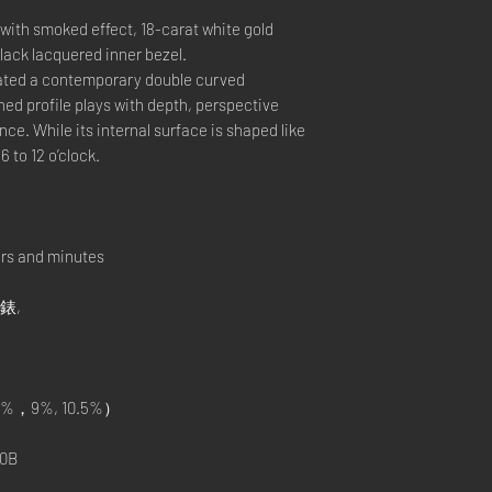
 with smoked effect, 18-carat white gold
lack lacquered inner bezel.
ated a contemporary double curved
hed profile plays with depth, perspective
nce. While its internal surface is shaped like
6 to 12 o’clock.
urs and minutes
手錶,
%，9%, 10.5%）
0B