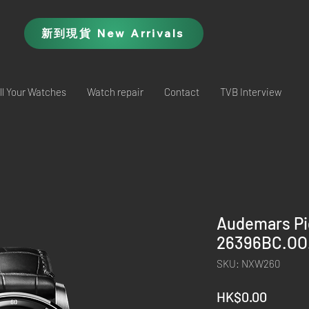
新到現貨 New Arrivals
ll Your Watches
Watch repair
Contact
TVB Interview
Audemars Pi
26396BC.OO
SKU: NXW260
Price
HK$0.00