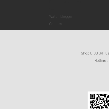
Brand new watches
​Watch repair
Watch blogger
Contact
Shop G10B G/F C
Hotline