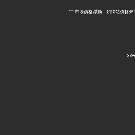
*** 市場價格浮動，如網站價格未
​28
Home
Sell your watch
Collections
Pre-owned watches