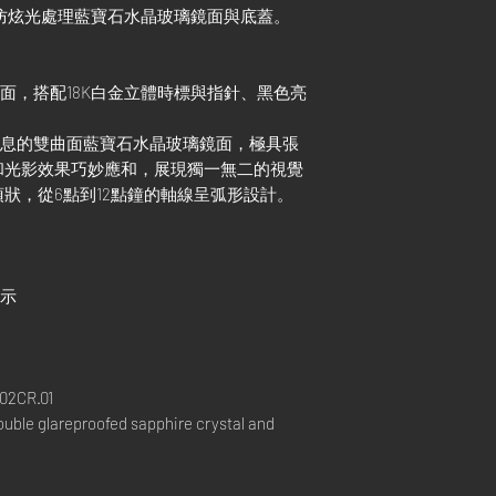
雙面防炫光處理藍寶石水晶玻璃鏡面與底蓋。
錶面，搭配18K白金立體時標與指針、黑色亮
代氣息的雙曲面藍寶石水晶玻璃鏡面，極具張
和光影效果巧妙應和，展現獨一無二的視覺
狀，從6點到12點鐘的軸線呈弧形設計。
顯示
02CR.01
ouble glareproofed sapphire crystal and