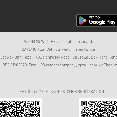
28 Watches App
©2019 28 WATCHES. All rights reserved.
28 WATCHES | Sell your watch in best price
auseway Bay Plaza 1, 489 Hennessy Road , Causeway Bay,Hong Ko
：
+852 61282828
Email :
28watchescompany@gmail.com
weChat: w
PRECIOUS METALS AND STONES REGISTRATION