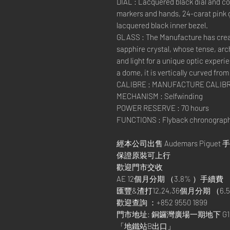
DIAL : Lacquered black dial and co
markers and hands, 24-carat pink g
lacquered black inner bezel.
GLASS : The Manufacture has cre
sapphire crystal, whose tense, arc
and light for a unique optic experie
a dome, it is vertically curved from 
CALIBRE : MANUFACTURE CALIBR
MECHANISM : Selfwinding
POWER RESERVE : 70 hours
FUNCTIONS : Flyback chronograph,
經本公司出售 Audemars Piguet 
保證原裝可上行
歡迎門市交收
AE 12個月分期 （3.8% ）手續費
匯豐&渣打12,24,36個月分期 （6.5
歡迎查詢 ：+852 9550 1899
門市地址: 銅鑼灣廣場一期地下 G1
「地鐵站B出口」