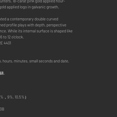
unters, 18-carat pink gold applied hour-
old applied logo in galvanic growth,
ated a contemporary double curved
hed profile plays with depth, perspective
nce. While its internal surface is shaped like
6 to 12 o’clock.
E 4401
 hours, minutes, small seconds and date.
手錶,
%，9%, 10.5%）
0B