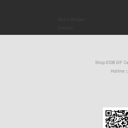
Brand new watches
​Watch repair
Watch blogger
Contact
Shop G10B G/F C
Hotline