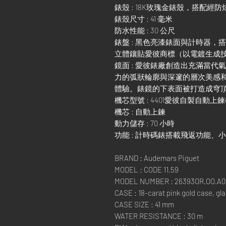
錶殼 : 18K玫瑰金錶殼，搭配
錶殼尺寸 : 41 毫米
防水性能 : 30 公尺
錶盤 : 黑色亮漆錶面與計時器，搭
立體鑲貼愛彼商標（以電鍍生成
鏡面 : 愛彼錶廠創造出充滿當
力的弧狀輪廓與深邃的層次美感
體驗。錶鏡的下表面被打造成穹頂
機芯型號 : 4401愛彼自製自動上
機芯 : 自動上鍊
動力儲存 : 70 小時
功能 : 計時碼錶搭載飛返功能
BRAND : Audemars Piguet
MODEL : CODE 11.59
MODEL NUMBER : 26393OR.OO.A0
CASE : 18-carat pink gold case, gl
CASE SIZE : 41 mm
WATER RESISTANCE : 30 m