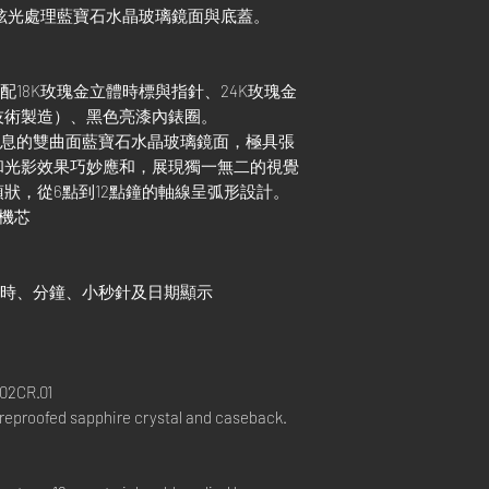
經防炫光處理藍寶石水晶玻璃鏡面與底蓋。
配18K玫瑰金立體時標與指針、24K玫瑰金
技術製造）、黑色亮漆內錶圈。
代氣息的雙曲面藍寶石水晶玻璃鏡面，極具張
和光影效果巧妙應和，展現獨一無二的視覺
狀，從6點到12點鐘的軸線呈弧形設計。
鍊機芯
、小時、分鐘、小秒針及日期顯示
02CR.01
areproofed sapphire crystal and caseback.