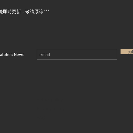
能即時更新，敬請原諒 ***
su
watches News
Return policy
Privacy policy
FAQ