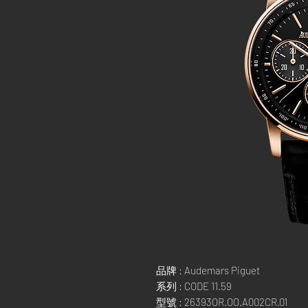
品牌 : Audemars Piguet
系列 : CODE 11.59
型號 : 26393OR.OO.A002CR.01