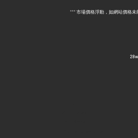
*** 市場價格浮動，如網站價格未
​28
Home
Sell your watch
Collections
Pre-owned watches