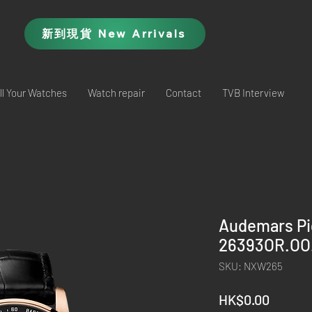
新到現貨 New Arrivals
ll Your Watches
Watch repair
Contact
TVB Interview
Audemars Pi
26393OR.OO
SKU: NXW265
Price
HK$0.00