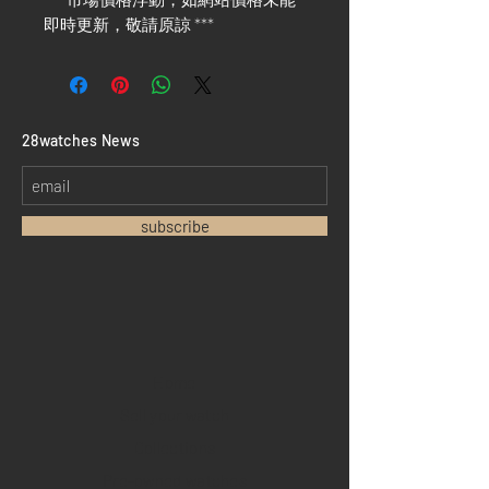
即時更新，敬請原諒 ***
​28watches News
subscribe
Home
Sell your watch
Collections
Pre-owned watches