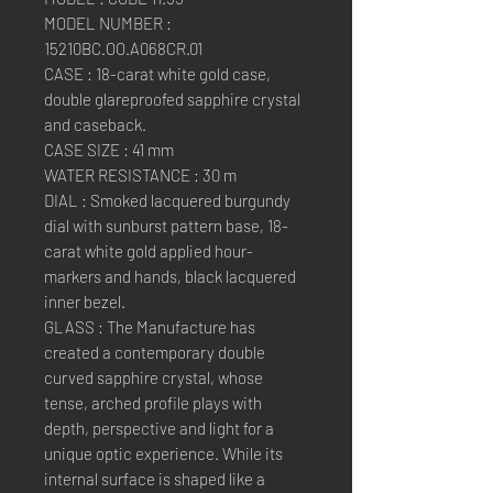
MODEL NUMBER :
15210BC.OO.A068CR.01
CASE : 18-carat white gold case,
double glareproofed sapphire crystal
and caseback.
CASE SIZE : 41 mm
WATER RESISTANCE : 30 m
DIAL : Smoked lacquered burgundy
dial with sunburst pattern base, 18-
carat white gold applied hour-
markers and hands, black lacquered
inner bezel.
GLASS : The Manufacture has
created a contemporary double
curved sapphire crystal, whose
tense, arched profile plays with
depth, perspective and light for a
unique optic experience. While its
internal surface is shaped like a