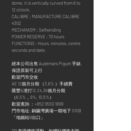
dome, it is vertically curved from 6 to
12 o’clock.
CALIBRE : MANUFACTURE CALIBRE
4302
MECHANISM : Selfwinding
POWER RESERVE : 70 hours
FUNCTIONS : Hours, minutes, centre
seconds and date.
經本公司出售 Audemars Piguet 手錶,
保證原裝可上行
歡迎門市交收
AE 12個月分期 （3.8% ）手續費
匯豐&渣打12,24,36個月分期
（6.5%，9%, 10.5%）
歡迎查詢 ：+852 9550 1899
門市地址: 銅鑼灣廣場一期地下 G10B
「地鐵站B出口」
*** 市場價格浮動，如網站價格未能