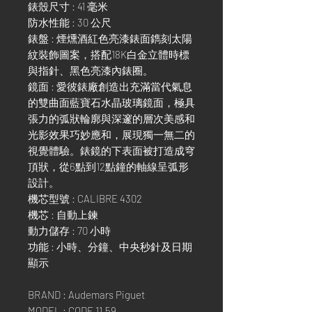
錶殼尺寸 : 41 毫米
防水性能 : 30 公尺
錶盤 : 煙燻酒紅色亮漆錶面鐫刻太陽
紋裝飾圖案，搭配18K白金立體時標
與指針、黑色亮漆內錶圈。
鏡面 : 愛彼錶廠創造出充滿當代氣息
的雙曲面藍寶石水晶玻璃鏡面，極具
張力的弧狀輪廓與深邃的層次美感和
光影效果巧妙應和，展現獨一無二的
視覺體驗。錶鏡的下表面被打造成穹
頂狀，從6點到12點鐘的軸線呈弧形
設計。
機芯型號 : CALIBRE 4302
機芯 : 自動上鍊
動力儲存 : 70 小時
功能 : 小時、分鐘、中央秒針及日期
顯示
BRAND : Audemars Piguet
MODEL : CODE 11.59