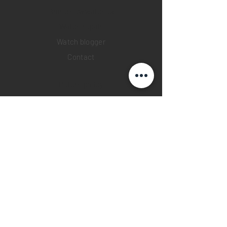
Brand new watches
​Watch repair
Watch blogger
Contact
Return policy
Privacy policy
FAQ
INSTAGRAM
YOUTUBE
FACEBOOK
28 Watches App