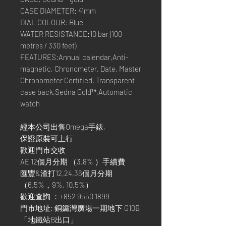
CASE DIAMETER: 41mm
DIAL COLOUR: Blue
WATER RESISTANCE:10 bar (100
metres / 330 feet)
FEATURES:Annual calendar,Anti-
magnetic, Chronometer, Date, Master
Chronometer Certified, Transparent
case back,Sedna Gold™,Automatic
watch
經本公司出售Omega手錶,
保證原裝可上行
歡迎門市交收
AE 12個月分期 （3.8% ）手續費
匯豐&渣打12,24,36個月分期
（6.5%，9%, 10.5%）
歡迎查詢 ：+852 9550 1899
門市地址: 銅鑼灣廣場一期地下 G10B
「地鐵站B出口」