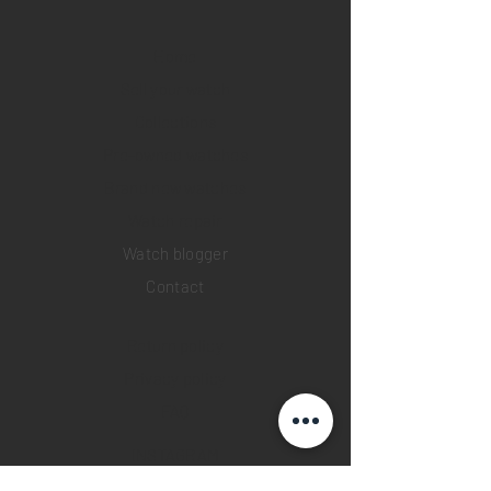
Home
Sell your watch
Collections
Pre-owned watches
Brand new watches
​Watch repair
Watch blogger
Contact
Return policy
Privacy policy
FAQ
INSTAGRAM
YOUTUBE