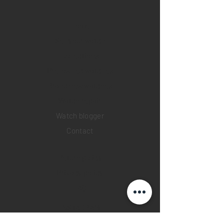
Home
Sell your watch
Collections
Pre-owned watches
Brand new watches
​Watch repair
Watch blogger
Contact
Return policy
Privacy policy
FAQ
INSTAGRAM
YOUTUBE