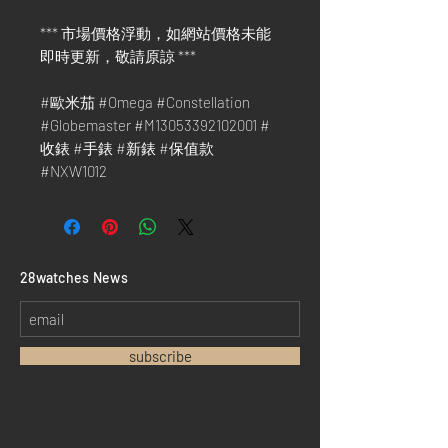
*** 市場價格浮動，如網站價格未能
即時更新，敬請原諒 ***
#歐米茄 #Omega #Constellation
#Globemaster #M13053392102001 #
收錶 #手錶 #新錶 #保值款
#NXW1012
​28watches News
subscribe