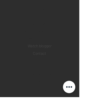
Home
Sell your watch
Collections
Pre-owned watches
Brand new watches
​Watch repair
Watch blogger
Contact
Return policy
Privacy policy
FAQ
INSTAGRAM
YOUTUBE
FACEBOOK