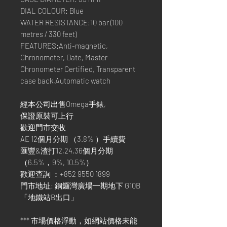
DIAL COLOUR: Blue
WATER RESISTANCE:10 bar (100
metres / 330 feet)
FEATURES:Anti-magnetic,
Chronometer, Date, Master
Chronometer Certified, Transparent
case back,Automatic watch
經本公司出售Omega手錶,
保證原裝可上行
歡迎門市交收
AE 12個月分期 （3.8% ）手續費
匯豐&渣打12,24,36個月分期
（6.5%，9%, 10.5%）
歡迎查詢 ：+852 9550 1899
門市地址: 銅鑼灣廣場一期地下 G10B
「地鐵站B出口」
*** 市場價格浮動，如網站價格未能