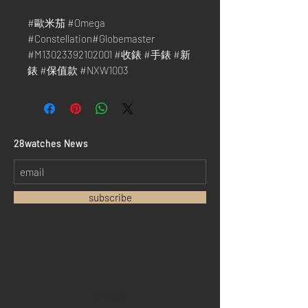
#歐米茄 #Omega
#Constellation#Globemaster
#M13023392102001 #收錶 #手錶 #新
錶 #保值款 #NXW1003
​28watches News
subscribe
Home