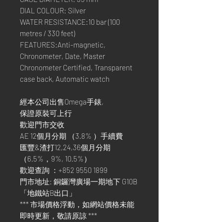
DIAL COLOUR: Silver
WATER RESISTANCE:10 bar (100
metres / 330 feet)
FEATURES:Anti-magnetic,
Chronometer, Date, Master
Chronometer Certified, Transparent
case back, Automatic watch
經本公司出售Omega手錶,
保證原裝可上行
歡迎門市交收
AE 12個月分期 （3.8% ）手續費
匯豐&渣打12,24,36個月分期
（6.5%，9%, 10.5%）
歡迎查詢 ：+852 9550 1899
門市地址: 銅鑼灣廣場一期地下 G10B
「地鐵站B出口」
*** 市場價格浮動，如網站價格未能
即時更新，敬請原諒 ***