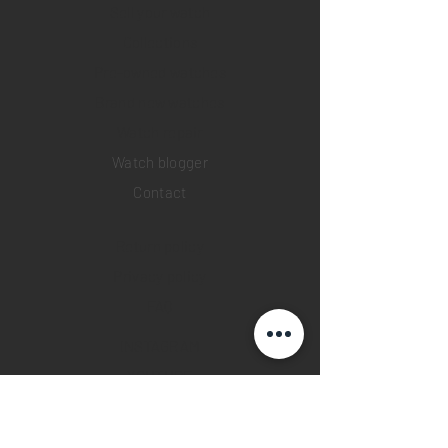
Sell your watch
Collections
Pre-owned watches
Brand new watches
​Watch repair
Watch blogger
Contact
Return policy
Privacy policy
FAQ
INSTAGRAM
YOUTUBE
FACEBOOK