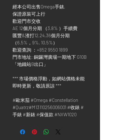
經本公司出售Omega手錶,
保證原裝可上行
歡迎門市交收
AE 12個月分期 （3.8% ）手續費
匯豐&渣打12,24,36個月分期
（6.5%，9%, 10.5%）
歡迎查詢 ：+852 9550 1899
門市地址: 銅鑼灣廣場一期地下 G10B
「地鐵站B出口」
*** 市場價格浮動，如網站價格未能
即時更新，敬請原諒 ***
#歐米茄 #Omega #Constellation
#Quatrz#M13110256006001 #收錶 #
手錶 #新錶 #保值款 #NXW1020