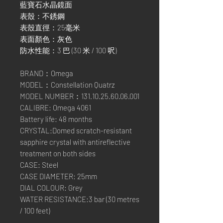
藍寶石水晶鏡面
表殼：不銹鋼
表殼直徑：25毫米
表面顏色：灰色
防水性能：3 巴 (30 米 / 100 呎)
BRAND：Omega
MODEL：Constellation Quatrz
MODEL NUMBER：131.10.25.60.06.001
CALIBRE: Omega 4061
Battery life: 48 months
CRYSTAL:Domed scratch-resistant
sapphire crystal with antireflective
treatment on both sides
CASE: Steel
CASE DIAMETER: 25mm
DIAL COLOUR: Grey
WATER RESISTANCE:3 bar (30 metres
/ 100 feet)