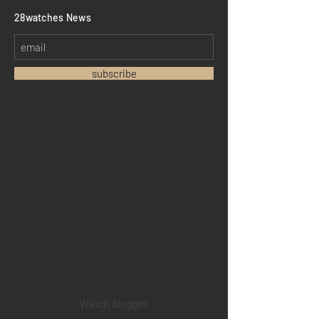
​28watches News
subscribe
Home
Sell your watch
Collections
Pre-owned watches
Brand new watches
​Watch repair
Watch blogger