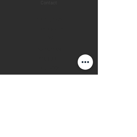
Contact
Return policy
Privacy policy
FAQ
INSTAGRAM
YOUTUBE
FACEBOOK
28 Watches App
©2019 28 WATCHES. All rights reserved.
28 WATCHES | Sell your watch in best