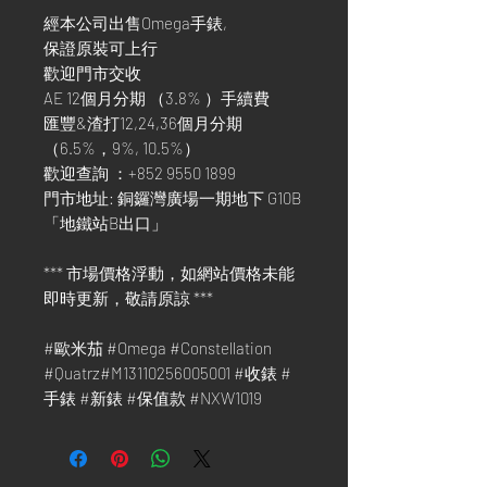
經本公司出售Omega手錶,
保證原裝可上行
歡迎門市交收
AE 12個月分期 （3.8% ）手續費
匯豐&渣打12,24,36個月分期
（6.5%，9%, 10.5%）
歡迎查詢 ：+852 9550 1899
門市地址: 銅鑼灣廣場一期地下 G10B
「地鐵站B出口」
*** 市場價格浮動，如網站價格未能
即時更新，敬請原諒 ***
#歐米茄 #Omega #Constellation
#Quatrz#M13110256005001 #收錶 #
手錶 #新錶 #保值款 #NXW1019