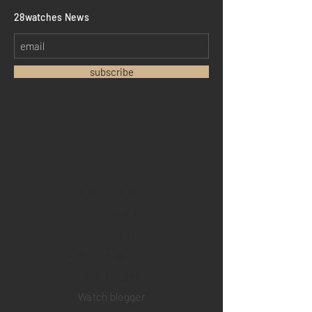
​28watches News
subscribe
Home
Sell your watch
Collections
Pre-owned watches
Brand new watches
​Watch repair
Watch blogger