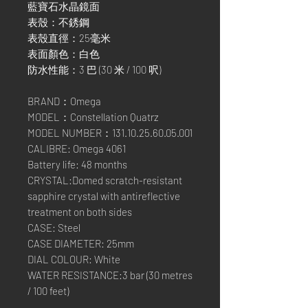
藍寶石水晶鏡面
表殼：不銹鋼
表殼直徑：25毫米
表面顏色：白色
防水性能：3 巴 (30 米 / 100 呎)
BRAND：Omega
MODEL：Constellation Quatrz
MODEL NUMBER：131.10.25.60.05.001
CALIBRE: Omega 4061
Battery life: 48 months
CRYSTAL:Domed scratch-resistant
sapphire crystal with antireflective
treatment on both sides
CASE: Steel
CASE DIAMETER: 25mm
DIAL COLOUR: White
WATER RESISTANCE:3 bar (30 metres
/ 100 feet)