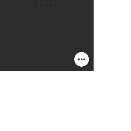
Contact
Return policy
Privacy policy
FAQ
INSTAGRAM
YOUTUBE
FACEBOOK
28 Watches App
©2019 28 WATCHES. All rights reserved.
28 WATCHES | Sell your watch in best