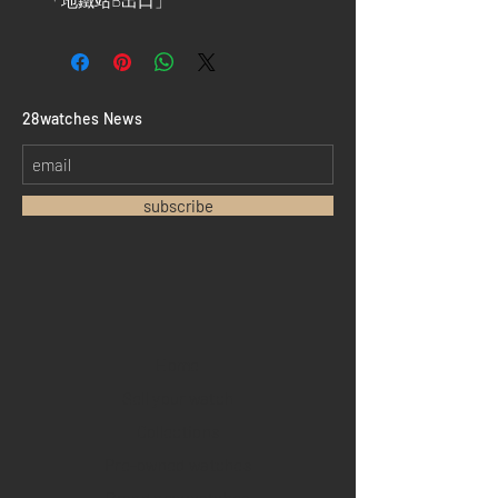
「地鐵站B出口」
​28watches News
subscribe
Home
Sell your watch
Collections
Pre-owned watches