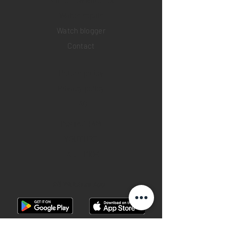
Brand new watches
​Watch repair
Watch blogger
Contact
Return policy
Privacy policy
FAQ
INSTAGRAM
YOUTUBE
FACEBOOK
28 Watches App