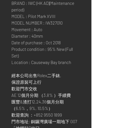
BRAND : IWC (HK AD)(Maintenance
period)
MODEL : Pilot Mark XVIII
MODEL NUMBER : IW327010
Movement : Auto
Diameter : 40mm
Date of purchase : Oct 2018
Product condition : 95% New (Full
Set)
Location : Causeway Bay branch
經本公司出售Rolex二手錶,
保證原裝可上行
歡迎門市交收
AE 12個月分期 （3.8% ）手續費
匯豐&渣打12,24,36個月分期
（6.5%，9%, 10.5%）
歡迎查詢 ：+852 9550 1899
門市地址: 銅鑼灣廣場一期地下 G07