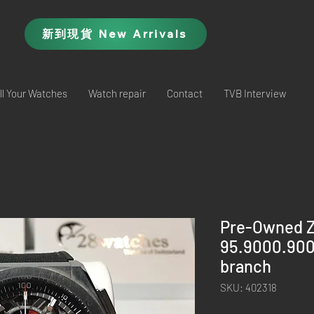
新到現貨 New Arrivals
ll Your Watches
Watch repair
Contact
TVB Interview
Pre-Owned Ze
95.9000.900
branch
SKU: 402318