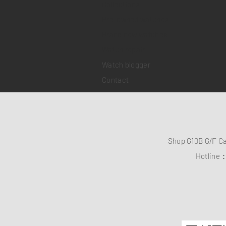
Collections
Pre-owned watches
Brand new watches
​Watch repair
Watch blogger
Contact
Shop G10B G/F C
Hotline