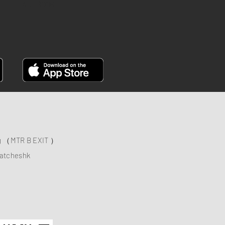
FACEBOOK
ng （MTR B EXIT ）
atcheshk