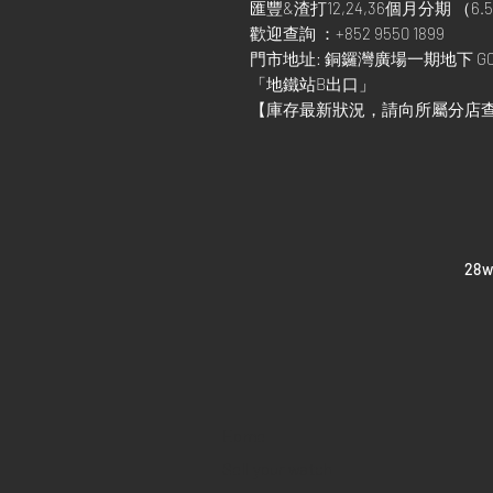
匯豐&渣打12,24,36個月分期 （6.5
歡迎查詢 ：+852 9550 1899
門市地址: 銅鑼灣廣場一期地下 G0
「地鐵站B出口」
【庫存最新狀況，請向所屬分店
​28
Home
Sell your watch