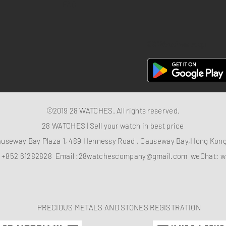
FAQ
28 Watches App
©2019 28 WATCHES. All rights reserved.
28 WATCHES | Sell your watch in best price
auseway Bay Plaza 1, 489 Hennessy Road , Causeway Bay,Hong Ko
：
+852 61282828
Email :
28watchescompany@gmail.com
weChat: w
PRECIOUS METALS AND STONES REGISTRATION