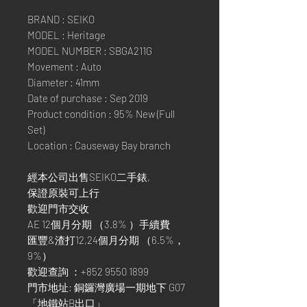
BRAND : SEIKO
MODEL : Heritage
MODEL NUMBER : SBGA211G
Movement : Auto
Diameter : 41mm
Date of purchase : Sep 2019
Product condition : 95% New (Full
Set)
Location : Causeway Bay branch
經本公司出售SEIKO二手錶,
保證原裝可上行
歡迎門市交收
AE 12個月分期 （3.8% ）手續費
匯豐&渣打12,24個月分期 （6.5%，
9%）
歡迎查詢 ：+852 9550 1899
門市地址: 銅鑼灣廣場一期地下 G07
「地鐵站B出口」