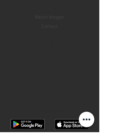
​Watch repair
Watch blogger
Contact
Return policy
Privacy policy
FAQ
INSTAGRAM
YOUTUBE
FACEBOOK
28 Watches App