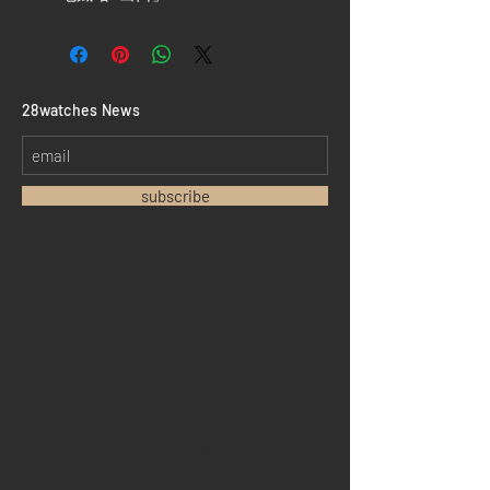
​28watches News
subscribe
Home
Sell your watch
Collections
Pre-owned watches
Brand new watches