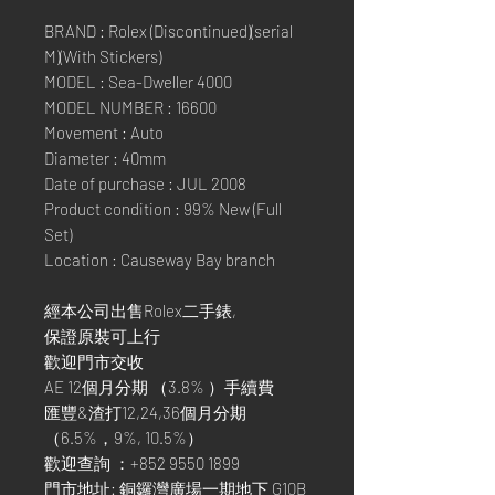
BRAND : Rolex (Discontinued)(serial
M)(With Stickers)
MODEL : Sea-Dweller 4000
MODEL NUMBER : 16600
Movement : Auto
Diameter : 40mm
Date of purchase : JUL 2008
Product condition : 99% New (Full
Set)
Location : Causeway Bay branch
經本公司出售Rolex二手錶,
保證原裝可上行
歡迎門市交收
AE 12個月分期 （3.8% ）手續費
匯豐&渣打12,24,36個月分期
（6.5%，9%, 10.5%）
歡迎查詢 ：+852 9550 1899
門市地址: 銅鑼灣廣場一期地下 G10B