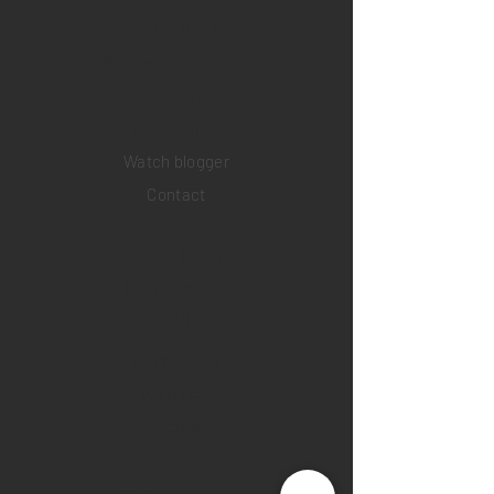
Collections
Pre-owned watches
Brand new watches
​Watch repair
Watch blogger
Contact
Return policy
Privacy policy
FAQ
INSTAGRAM
YOUTUBE
FACEBOOK