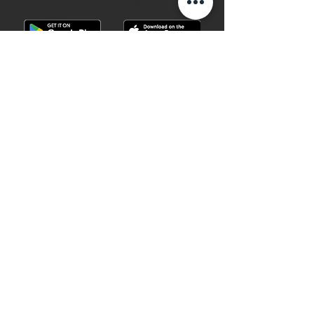
28 Watches App
©2019 28 WATCHES. All rights reserved.
28 WATCHES | Sell your watch in best
price
Shop G10B G/F Causeway Bay Plaza 1, 489
Hennessy Road , Causeway Bay,Hong
Kong （MTR B EXIT ）
Hotline：
+852 61282828
Email
:
28watchescompany@gmail.com
weChat: watcheshk
PRECIOUS METALS AND STONES
REGISTRATION