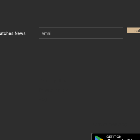
su
watches News
Return policy
Privacy policy
FAQ
28 Watches App