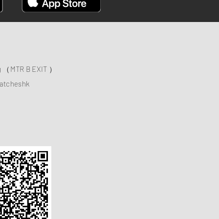
ng （MTR B EXIT ）
atcheshk