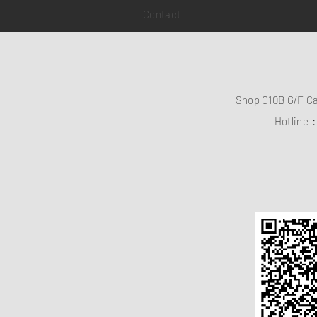
Contact
Shop G10B G/F C
Hotline