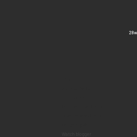
​28
Home
Sell your watch
Collections
Pre-owned watches
Brand new watches
​Watch repair
Watch blogger