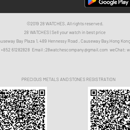
©2019 28 WATCHES. All rights reserved.
28 WATCHES | Sell your watch in best price
auseway Bay Plaza 1, 489 Hennessy Road , Causeway Bay,Hong Ko
：
+852 61282828
Email :
28watchescompany@gmail.com
weChat: w
PRECIOUS METALS AND STONES REGISTRATION