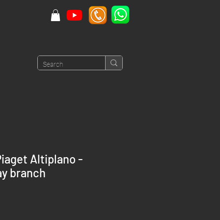
aget Altiplano -
y branch