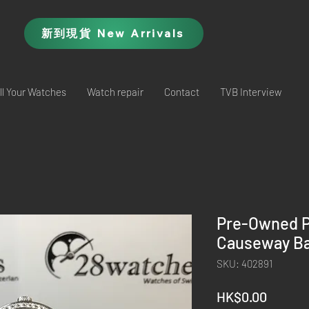
新到現貨 New Arrivals
ll Your Watches
Watch repair
Contact
TVB Interview
Pre-Owned Pi
Causeway Ba
SKU: 402891
Price
HK$0.00