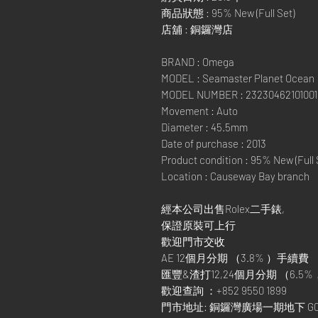
商品狀態
: 95% New (Full Set)
店舖
:
銅鑼灣店
BRAND : Omega
MODEL : Seamaster Planet Ocean
MODEL NUMBER : 23230462101001
Movement : Auto
Diameter : 45.5mm
Date of purchase : 2013
Product condition : 95% New (Full 
Location : Causeway Bay branch
經本公司出售
Rolex
二手錶
,
保證原裝可上行
歡迎門市交收
AE 12
個月分期
（
3.8%
）手續費
匯豐
&
渣打
12,24
個月分期
（
6.5%
歡迎查詢
：
+852 9550 1899
門市地址
:
銅鑼灣廣場一期地下
G0