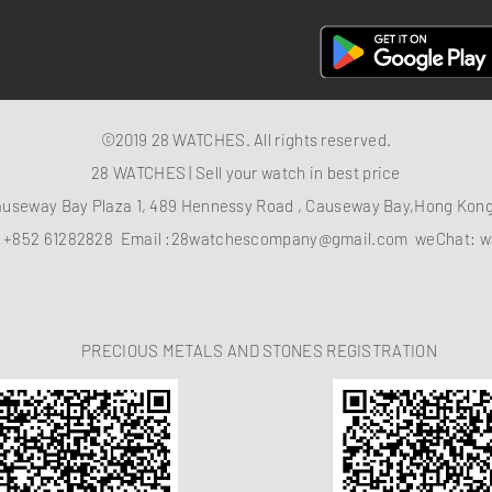
©2019 28 WATCHES. All rights reserved.
28 WATCHES | Sell your watch in best price
auseway Bay Plaza 1, 489 Hennessy Road , Causeway Bay,Hong Ko
：
+852 61282828
Email :
28watchescompany@gmail.com
weChat: w
PRECIOUS METALS AND STONES REGISTRATION