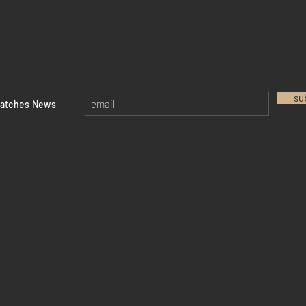
su
watches News
Return policy
Privacy policy
FAQ
28 Watches App