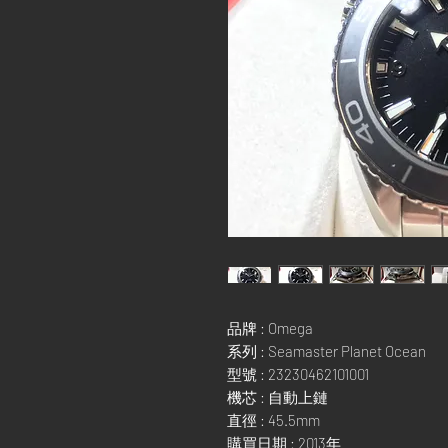
品牌
: Omega
系列
: Seamaster Planet Ocean
型號
: 23230462101001
機芯
:
自動上鏈
直徑
: 45.5mm
購買日期
: 2013
年