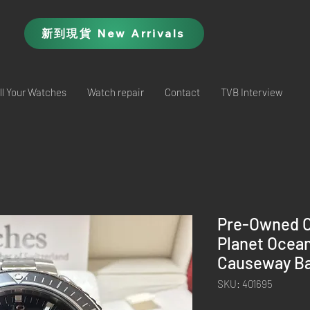
新到現貨 New Arrivals
ll Your Watches
Watch repair
Contact
TVB Interview
Pre-Owned 
Planet Ocea
Causeway Ba
SKU: 401695