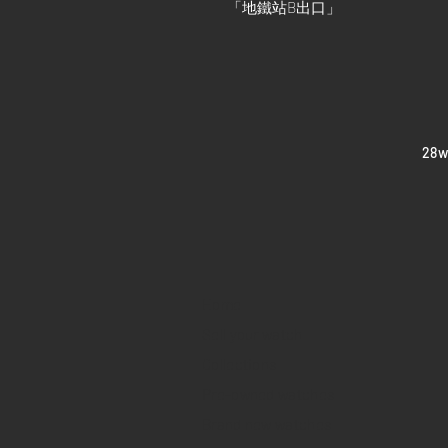
「地鐵站
B
出口」
​28
Home
Sell your watch
Collections
Pre-owned watches
Brand new watches