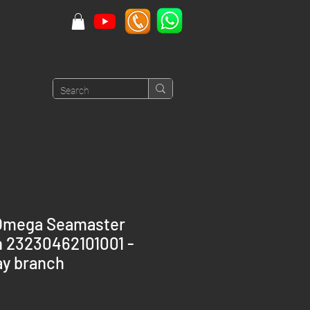
Omega Seamaster
n 23230462101001 -
y branch