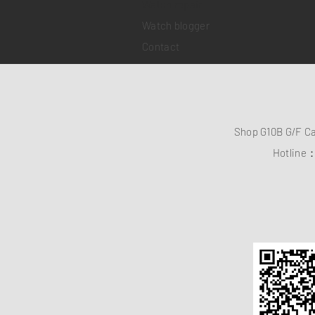
​Watch repair
Watch blogger
Contact
Shop G10B G/F C
Hotline