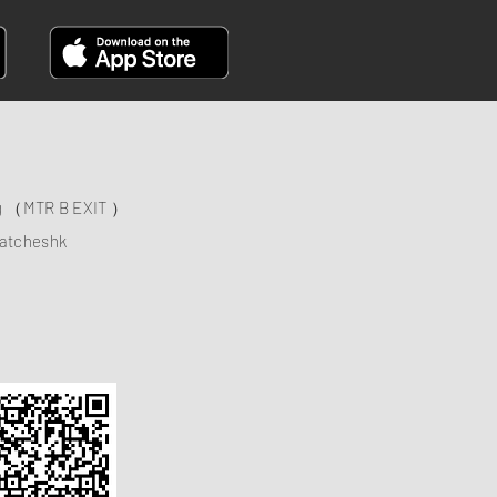
ng （MTR B EXIT ）
atcheshk