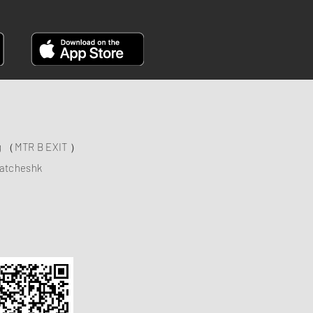
ng （MTR B EXIT ）
atcheshk