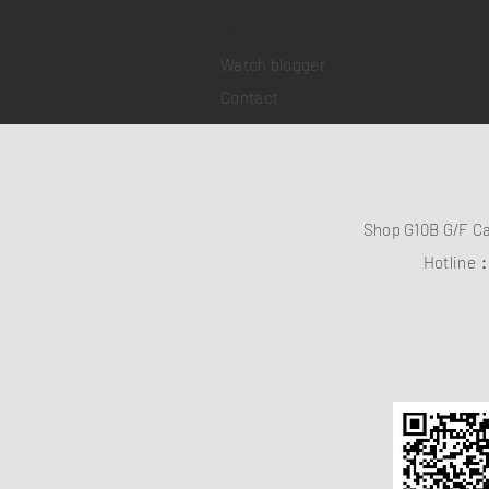
​Watch repair
Watch blogger
Contact
Shop G10B G/F C
Hotline