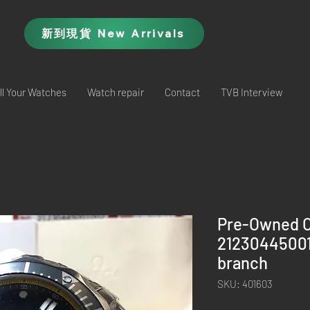
新到現貨 New Arrivals
ll Your Watches
Watch repair
Contact
TVB Interview
Pre-Owned 
21230445001
branch
SKU: 401603