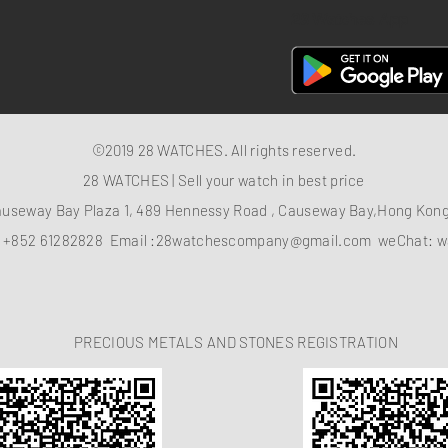
28 Watches App
©2019 28 WATCHES. All rights reserved.
28 WATCHES | Sell your watch in best price
auseway Bay Plaza 1, 489 Hennessy Road , Causeway Bay,Hong Ko
：
+852 61282828
Email :
28watchescompany@gmail.com
weChat: w
PRECIOUS METALS AND STONES REGISTRATION