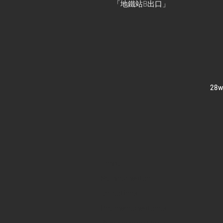
「地鐵站B出口」
​28
Home
Sell your watch
Collections
Pre-owned watches
Brand new watches