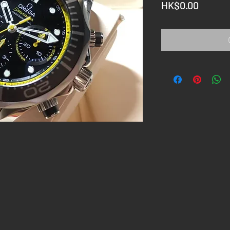
Price
HK$0.00
」