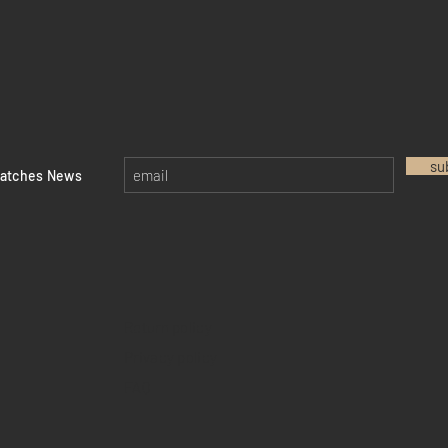
su
watches News
Return policy
Privacy policy
FAQ