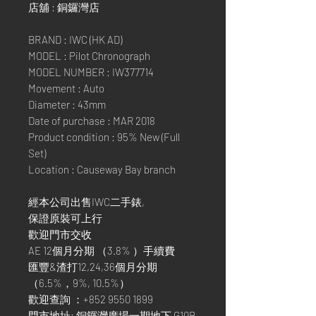
店舖 : 銅鑼灣店
BRAND : IWC (HK AD)
MODEL : Pilot Chronograph
MODEL NUMBER : IW377714
Movement : Auto
Diameter : 43mm
Date of purchase : MAR 2018
Product condition : 95% New (Full
Set)
Location : Causeway Bay branch
經本公司出售IWC二手錶,
保證原裝可上行
歡迎門市交收
AE 12個月分期 （3.8% ）手續費
匯豐&渣打12,24,36個月分期
（6.5%，9%, 10.5%）
歡迎查詢 ：+852 9550 1899
門市地址: 銅鑼灣廣場一期地下 G10B