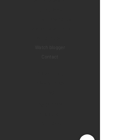
Sell your watch
Collections
Pre-owned watches
Brand new watches
​Watch repair
Watch blogger
Contact
Return policy
Privacy policy
FAQ
INSTAGRAM
YOUTUBE
FACEBOOK