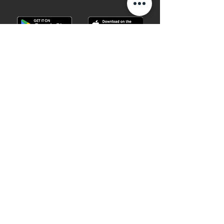
28 Watches App
©2019 28 WATCHES. All rights reserved.
28 WATCHES | Sell your watch in best
price
Shop G10B G/F Causeway Bay Plaza 1, 489
Hennessy Road , Causeway Bay,Hong
Kong （MTR B EXIT ）
Hotline：
+852 61282828
Email
:
28watchescompany@gmail.com
weChat: watcheshk
PRECIOUS METALS AND STONES
REGISTRATION