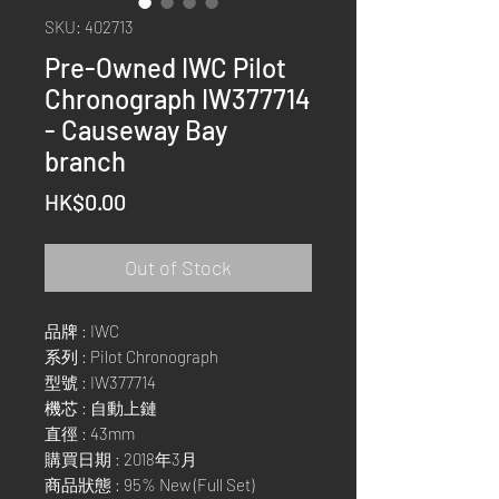
SKU: 402713
Pre-Owned IWC Pilot
Chronograph IW377714
- Causeway Bay
branch
Price
HK$0.00
Out of Stock
品牌 : IWC
系列 : Pilot Chronograph
型號 : IW377714
機芯 : 自動上鏈
直徑 : 43mm
購買日期 : 2018年3月
商品狀態 : 95% New (Full Set)