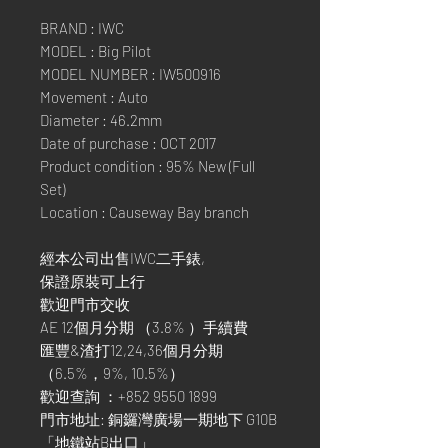
BRAND : IWC
MODEL : Big Pilot
MODEL NUMBER : IW500916
Movement : Auto
Diameter : 46.2mm
Date of purchase : OCT 2017
Product condition : 95% New (Full
Set)
Location : Causeway Bay branch
經本公司出售IWC二手錶,
保證原裝可上行
歡迎門市交收
AE 12個月分期 （3.8% ）手續費
匯豐&渣打12,24,36個月分期
（6.5%，9%, 10.5%）
歡迎查詢 ：+852 9550 1899
門市地址: 銅鑼灣廣場一期地下 G10B
「地鐵站B出口」