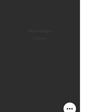
Collections
Pre-owned watches
Brand new watches
​Watch repair
Watch blogger
Contact
Return policy
Privacy policy
FAQ
INSTAGRAM
YOUTUBE
FACEBOOK
28 Watches App