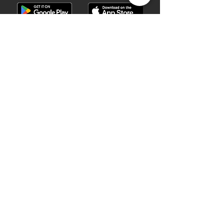
©2019 28 WATCHES. All rights reserved.
28 WATCHES | Sell your watch in best
price
Shop G10B G/F Causeway Bay Plaza 1, 489
Hennessy Road , Causeway Bay,Hong
Kong （MTR B EXIT ）
Hotline：
+852 61282828
Email
:
28watchescompany@gmail.com
weChat: watcheshk
PRECIOUS METALS AND STONES
REGISTRATION