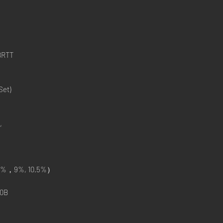
BRTT
Set)
,
%，9%, 10.5%）
0B