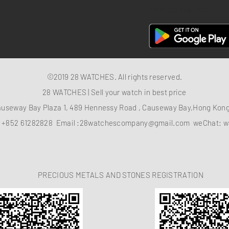
28 Watches App
©2019 28 WATCHES. All rights reserved.
28 WATCHES | Sell your watch in best price
auseway Bay Plaza 1, 489 Hennessy Road , Causeway Bay,Hong Ko
：
+852 61282828
Email :
28watchescompany@gmail.com
weChat: w
PRECIOUS METALS AND STONES REGISTRATION