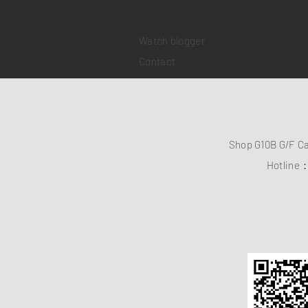
​Watch repair
Watch blogger
Contact
Shop G10B G/F C
Hotline