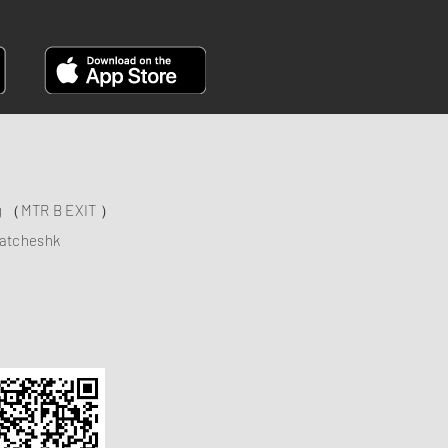
ng （MTR B EXIT ）
atcheshk