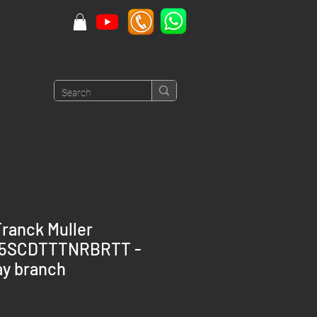
ranck Muller
45SCDTTTNRBRTT -
y branch