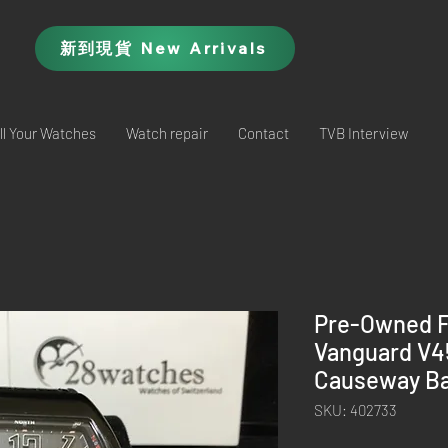
新到現貨 New Arrivals
ll Your Watches
Watch repair
Contact
TVB Interview
Pre-Owned F
Vanguard V
Causeway Ba
SKU: 402733