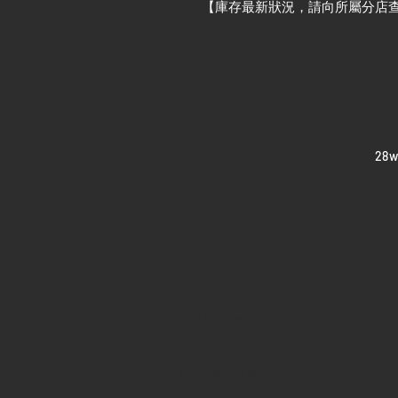
【庫存最新狀況，請向所屬分店
​28
Home
Sell your watch
Collections
Pre-owned watches
Brand new watches