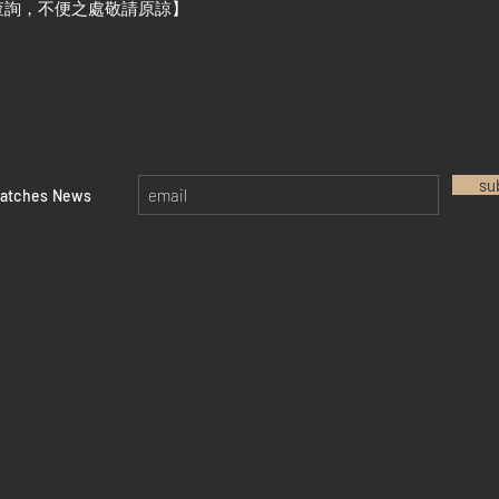
查詢，不便之處敬請原諒】
su
watches News
Return policy
Privacy policy
FAQ