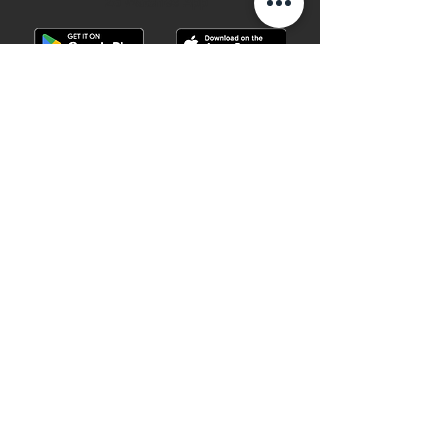
28 Watches App
©2019 28 WATCHES. All rights reserved.
28 WATCHES | Sell your watch in best
price
Shop G10B G/F Causeway Bay Plaza 1, 489
Hennessy Road , Causeway Bay,Hong
Kong （MTR B EXIT ）
Hotline：
+852 61282828
Email
:
28watchescompany@gmail.com
weChat: watcheshk
PRECIOUS METALS AND STONES
REGISTRATION