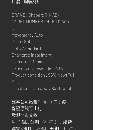
店舖 : 銅鑼灣店
BRAND : Chopard (HK AD)
MODEL NUMBER : 750/000 White
Gold
Movement : Auto
Cash : Sold
HSBC/Standard
Chartered installment
Diameter : 34mm
Date of purchase : Dec 2007
Product condition : 95% New (Full
Set)
Location : Causeway Bay branch
經本公司出售Chopard二手錶,
保證原裝可上行
歡迎門市交收
AE 12個月分期 （3.8% ）手續費
匯豐&渣打12,24個月分期 （6.5%，