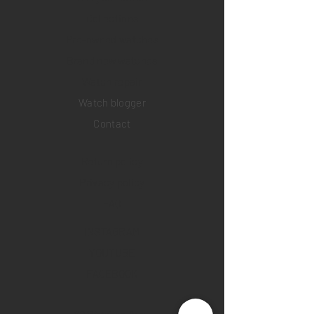
Collections
Pre-owned watches
Brand new watches
​Watch repair
Watch blogger
Contact
Return policy
Privacy policy
FAQ
INSTAGRAM
YOUTUBE
FACEBOOK