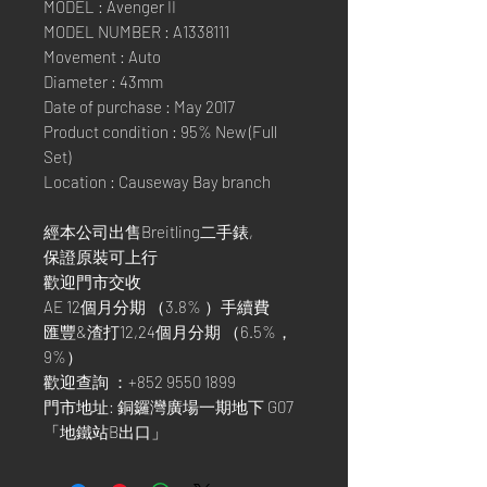
MODEL : Avenger II
MODEL NUMBER : A1338111
Movement : Auto
Diameter : 43mm
Date of purchase : May 2017
Product condition : 95% New (Full
Set)
Location : Causeway Bay branch
經本公司出售Breitling二手錶,
保證原裝可上行
歡迎門市交收
AE 12個月分期 （3.8% ）手續費
匯豐&渣打12,24個月分期 （6.5%，
9%）
歡迎查詢 ：+852 9550 1899
門市地址: 銅鑼灣廣場一期地下 G07
「地鐵站B出口」