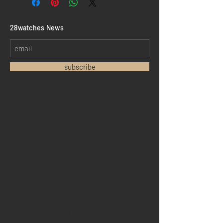
​28watches News
subscribe
Home
Sell your watch
Collections
Pre-owned watches
Brand new watches
​Watch repair