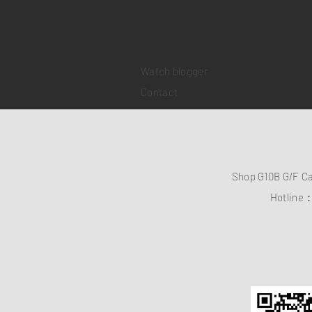
Pre-owned watches
Brand new watches
​Watch repair
Watch blogger
Contact
Shop G10B G/F C
Hotline