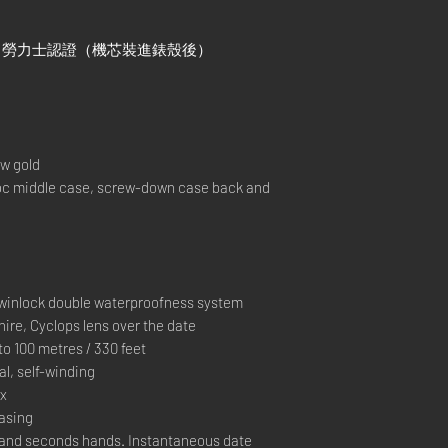
）+ 勞力士認證（機芯裝進錶殼後）
w gold
 middle case, screw-down case back and
inlock double waterproofness system
ire, Cyclops lens over the date
 100 metres / 330 feet
, self-winding
ex
casing
and seconds hands. Instantaneous date