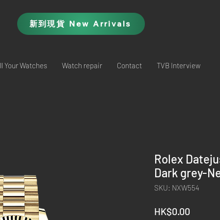
新到現貨 New Arrivals
ll Your Watches
Watch repair
Contact
TVB Interview
Rolex Datej
Dark grey-N
SKU: NXW554
Price
HK$0.00