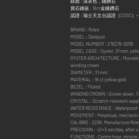
錶面 : 深灰色，鑲鑽石
寶石鑲嵌 : 18ct金鑲鑽石
認證 ; 瑞士天文台認證（COSC
BRAND : Rolex
MODEL : Datejust
MODEL NUMBER : 278278-0036
MODEL CASE : Oyster, 31 mm, yello
OYSTER ARCHITECTURE : Monobloc
winding crown
DIAMETER : 31 mm
MATERIAL : 18 ct yellow gold
BEZEL : Fluted
WINDING CROWN : Screw-down, Tw
CRYSTAL : Scratch-resistant sapph
WATER RESISTANCE : Waterproof to
MOVEMENT : Perpetual, mechanical
CALIBRE : 2236, Manufacture Rol
PRECISION : -2/+2 sec/day, after 
FUNCTIONS : Centre hour, minute 