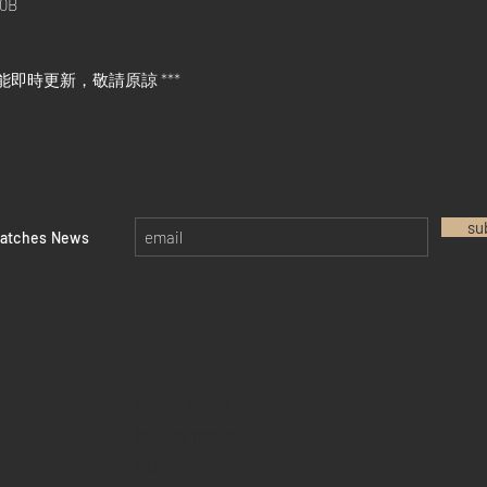
0B
能即時更新，敬請原諒 ***
su
watches News
Return policy
Privacy policy
FAQ