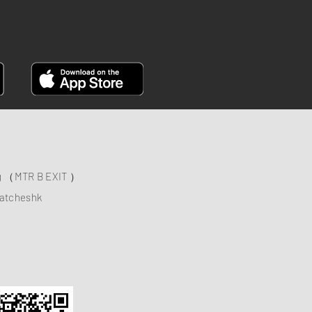
ng （MTR B EXIT ）
atcheshk