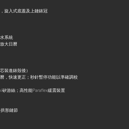
殼，旋入式底蓋及上鏈錶冠
防水系統
鏡放大日曆
機芯裝進錶殼後）
跳日曆，快速更正；秒針暫停功能以準確調校
xi矽游絲；高性能Paraflex緩震裝置
三格拱形鏈節