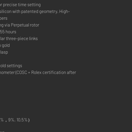
r precise time setting
silicon with patented geometry. High-
bers
ng via Perpetual rotor
55 hours
ar three-piece links
 gold
lasp
old settings
ometer (COSC + Rolex certification after
%，9%, 10.5%）