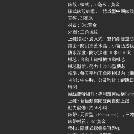
錶殼 : 蠔式，31毫米，黃金
蠔式錶殼結構 : 一體成型中層錶
直徑 : 31毫米
材質 : 18ct黃金
外圈 : 三角坑紋
上鏈錶冠 : 旋入式，雙扣鎖雙重
鏡面 : 防刮損藍水晶，小窗凸透
防水深度 : 防水深達100米/330呎
機芯 : 自動上鏈機械恒動機芯
機芯型號 : 勞力士2236型機芯
精準 : 每天平均正負兩秒以內（
功能 : 中央時、分及秒針；瞬
時間
游絲擺輪組件 : 專利幾何結構Sylo
上鏈 : 藉恒動擺陀雙向自動上鏈
動力儲備 : 約55小時
錶帶 : 元首型（President），
錶帶材質 : 18ct黃金
帶扣 : 隱蔽式摺疊皇冠帶扣