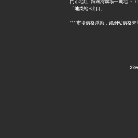
門市地址: 銅鑼灣廣場一期地下 G1
「地鐵站B出口」
*** 市場價格浮動，如網站價格未
​28
Home
Sell your watch
Collections