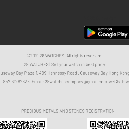
28 Watches App
©2019 28 WATCHES. All rights reserved.
28 WATCHES | Sell your watch in best price
auseway Bay Plaza 1, 489 Hennessy Road , Causeway Bay,Hong Ko
：
+852 61282828
Email :
28watchescompany@gmail.com
weChat: w
PRECIOUS METALS AND STONES REGISTRATION