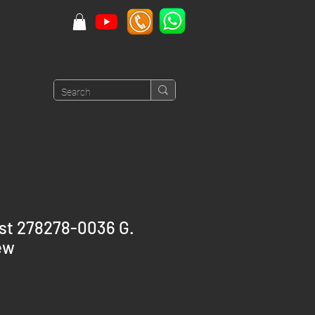
ust 278278-0036 G.
ew