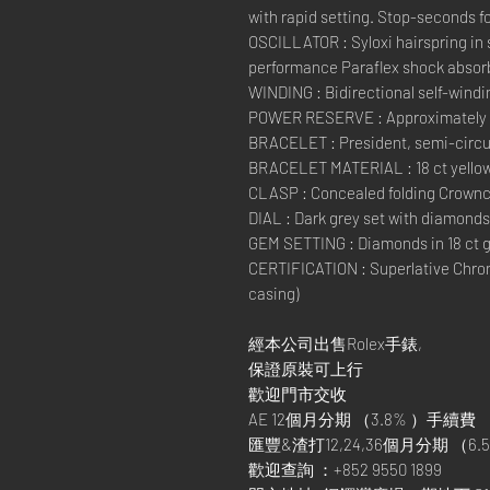
with rapid setting. Stop-seconds fo
OSCILLATOR : Syloxi hairspring in 
performance Paraflex shock absor
WINDING : Bidirectional self-windi
POWER RESERVE : Approximately 
BRACELET : President, semi-circul
BRACELET MATERIAL : 18 ct yellow
CLASP : Concealed folding Crownc
DIAL : Dark grey set with diamonds
GEM SETTING : Diamonds in 18 ct g
CERTIFICATION : Superlative Chron
casing)
經本公司出售Rolex手錶,
保證原裝可上行
歡迎門市交收
AE 12個月分期 （3.8% ）手續費
匯豐&渣打12,24,36個月分期 （6.5
歡迎查詢 ：+852 9550 1899