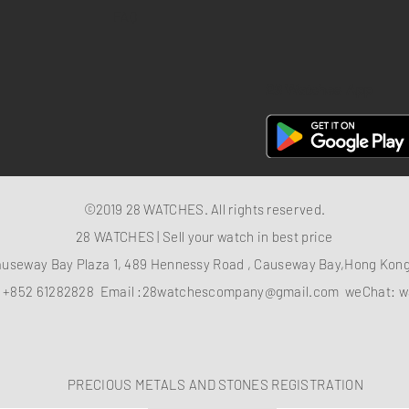
FAQ
28 Watches App
©2019 28 WATCHES. All rights reserved.
28 WATCHES | Sell your watch in best price
auseway Bay Plaza 1, 489 Hennessy Road , Causeway Bay,Hong Ko
：
+852 61282828
Email :
28watchescompany@gmail.com
weChat: w
PRECIOUS METALS AND STONES REGISTRATION