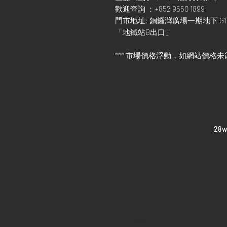
歡迎查詢 ：+852 9550 1899
門市地址: 銅鑼灣廣場一期地下 G1
「地鐵站B出口」
*** 市場價格浮動，如網站價格未
​28
Home
Sell your watch