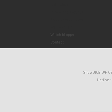
Collections
Pre-owned watches
Brand new watches
​Watch repair
Watch blogger
Contact
Shop G10B G/F C
Hotline