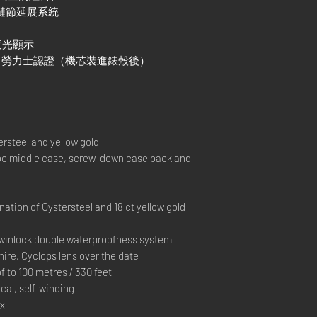
調鏈節延展系統
色夜光顯示
）+ 勞力士認證（機芯裝進錶殼後）
rsteel and yellow gold
 middle case, screw-down case back and
ation of Oystersteel and 18 ct yellow gold
inlock double waterproofness system
ire, Cyclops lens over the date
o 100 metres / 330 feet
l, self-winding
ex