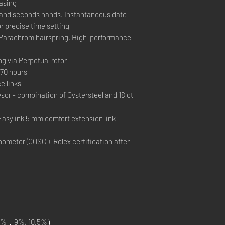
casing
and seconds hands. Instantaneous date
r precise time setting
Parachrom hairspring. High-performance
ng via Perpetual rotor
70 hours
e links
r - combination of Oystersteel and 18 ct
Easylink 5 mm comfort extension link
ometer (COSC + Rolex certification after
%，9%, 10.5%）