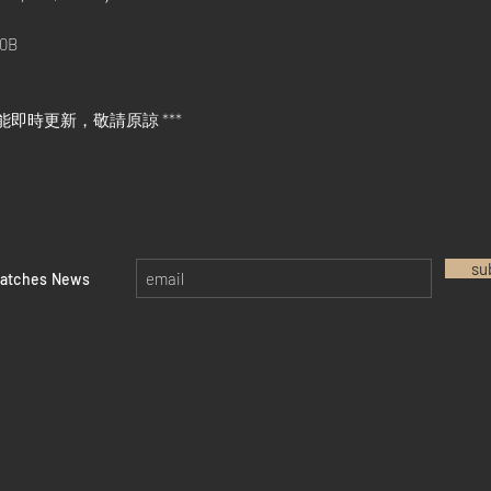
0B
能即時更新，敬請原諒 ***
su
watches News
Return policy
Privacy policy