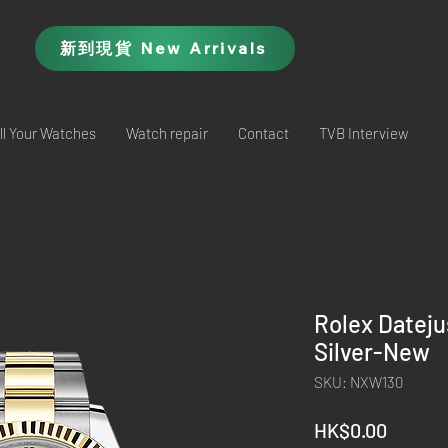
新到現貨 New Arrivals
ll Your Watches
Watch repair
Contact
TVB Interview
Rolex Dateju
Silver-New
SKU: NXW130
Price
HK$0.00