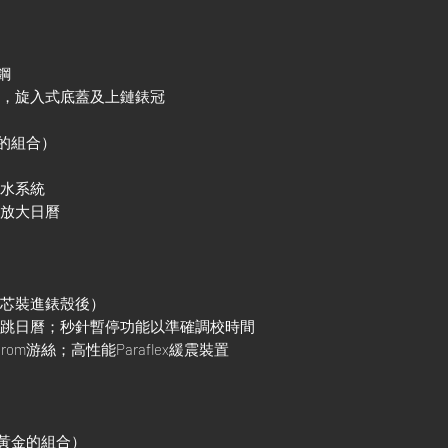
鋼
殼，旋入式底蓋及上鏈錶冠
金的組合）
防水系統
鏡放大日曆
機芯裝進錶殼後）
調瞬跳日曆；秒針暫停功能以準確調校時間
rom游絲；高性能Paraflex緩震裝置
ct黃金的組合）