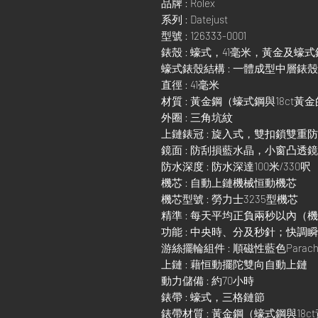
品牌 : Rolex
系列 : Datejust
型號 : 126333-0001
錶殼 : 蠔式，41毫米，黃金及蠔式
蠔式錶殼結構 : 一體成型中層錶
直徑 : 41毫米
材質 : 黃金鋼（蠔式鋼與18ct黃
外圈 : 三角坑紋
上鏈錶冠 : 旋入式，雙扣鎖雙重
鏡面 : 防刮損藍水晶，小窗凸透
防水深度 : 防水深達100米/330呎
機芯 : 自動上鏈機械恒動機芯
機芯型號 : 勞力士3235型機芯
精準 : 每天平均正負兩秒以內（
功能 : 中央時、分及秒針；快
游絲擺輪組件 : 順磁性藍色Parach
上鏈 : 藉恒動擺陀雙向自動上鏈
動力儲備 : 約70小時
錶帶 : 蠔式，三格鏈節
錶帶材質 : 黃金鋼（蠔式鋼與18