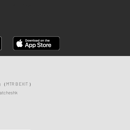
FACEBOOK
ng （MTR B EXIT ）
atcheshk