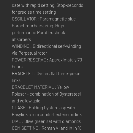
date with rapid setting. Stop-seconds
for precise time setting
OSCILLATOR : Paramagnetic blue
Parachrom hairspring. High-
performance Paraflex shock
absorbers
WINDING : Bidirectional self-winding
via Perpetual rotor
POWER RESERVE : Approximately 70
hours
BRACELET : Oyster, flat three-piece
links
BRACELET MATERIAL : Yellow
Rolesor - combination of Oystersteel
and yellow gold
CLASP : Folding Oysterclasp with
Easylink 5 mm comfort extension link
DIAL : Olive green set with diamonds
GEM SETTING : Roman VI and IX in 18