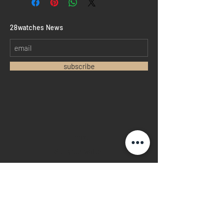
​28watches News
subscribe
Home
Sell your watch
Collections
Pre-owned watches
Brand new watches
​Watch repair