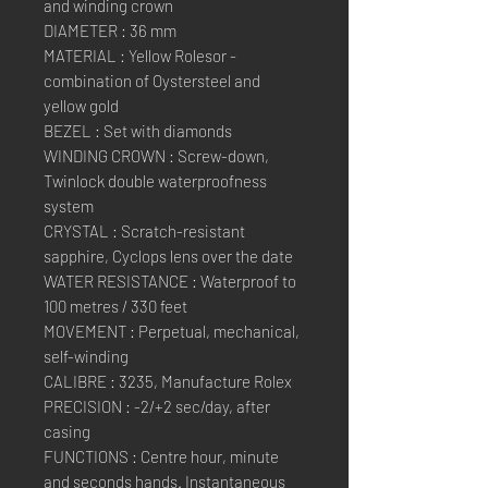
and winding crown
DIAMETER : 36 mm
MATERIAL : Yellow Rolesor -
combination of Oystersteel and
yellow gold
BEZEL : Set with diamonds
WINDING CROWN : Screw-down,
Twinlock double waterproofness
system
CRYSTAL : Scratch-resistant
sapphire, Cyclops lens over the date
WATER RESISTANCE : Waterproof to
100 metres / 330 feet
MOVEMENT : Perpetual, mechanical,
self-winding
CALIBRE : 3235, Manufacture Rolex
PRECISION : -2/+2 sec/day, after
casing
FUNCTIONS : Centre hour, minute
and seconds hands. Instantaneous