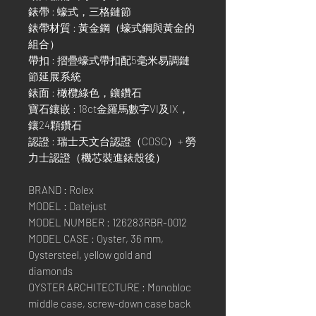
錶帶 : 蠔式，三格鏈節
錶帶材質 : 黃金鋼（蠔式鋼與黃金的
組合）
帶扣 : 摺疊蠔式帶扣配5毫米易調鏈
節延展系統
錶面 : 橄欖綠色，鑲鑽石
寶石鑲嵌 : 18ct金羅馬數字VI及IX，
鑲24顆鑽石
認證 : 瑞士天文台認證（COSC）+ 勞
力士認證（機芯裝進錶殼後）
BRAND : Rolex
MODEL : Datejust
MODEL NUMBER : 126283RBR-0012
MODEL CASE : Oyster, 36 mm,
Oystersteel, yellow gold and
diamonds
OYSTER ARCHITECTURE : Monobloc
middle case, screw-down case back