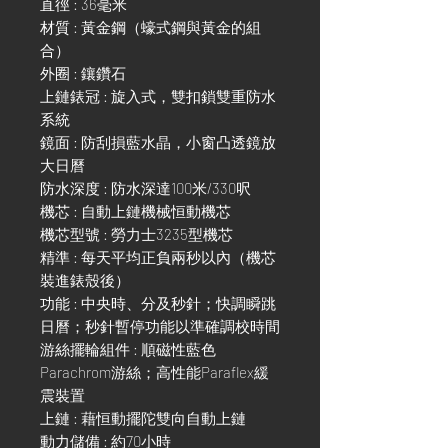
直徑 : 36毫米
材質 : 黃金鋼（蠔式鋼與黃金的組
合）
外圈 : 鑲鑽石
上鏈錶冠 : 旋入式，雙扣鎖雙重防水
系統
鏡面 : 防刮損藍水晶，小窗凸透鏡放
大日曆
防水深度 : 防水深達100米/330呎
機芯 : 自動上鏈機械恒動機芯
機芯型號 : 勞力士3235型機芯
精準 : 每天平均正負兩秒以內（機芯
裝進錶殼後）
功能 : 中央時、分及秒針；快調瞬跳
日曆；秒針暫停功能以準確調校時間
游絲擺輪組件 : 順磁性藍色
Parachrom游絲；高性能Paraflex緩
震裝置
上鏈 : 藉恒動擺陀雙向自動上鏈
動力儲備 : 約70小時