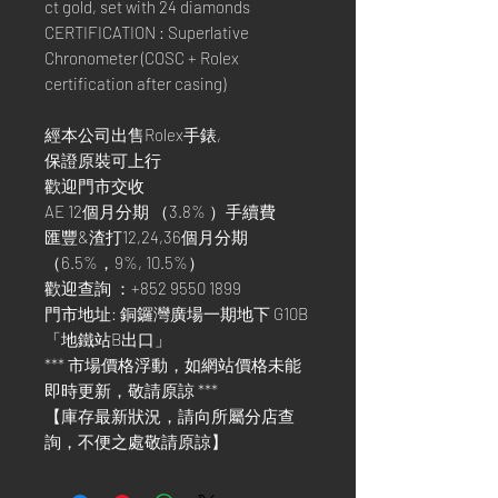
ct gold, set with 24 diamonds
CERTIFICATION : Superlative
Chronometer (COSC + Rolex
certification after casing)
經本公司出售Rolex手錶,
保證原裝可上行
歡迎門市交收
AE 12個月分期 （3.8% ）手續費
匯豐&渣打12,24,36個月分期
（6.5%，9%, 10.5%）
歡迎查詢 ：+852 9550 1899
門市地址: 銅鑼灣廣場一期地下 G10B
「地鐵站B出口」
*** 市場價格浮動，如網站價格未能
即時更新，敬請原諒 ***
【庫存最新狀況，請向所屬分店查
詢，不便之處敬請原諒】