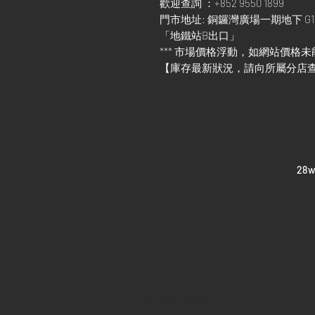
歡迎查詢 ：+852 9550 1899
門市地址: 銅鑼灣廣場一期地下 G1
「地鐵站B出口」
*** 市場價格浮動，如網站價格未
【庫存最新狀況，請向所屬分店
​28
Home
Sell your watch