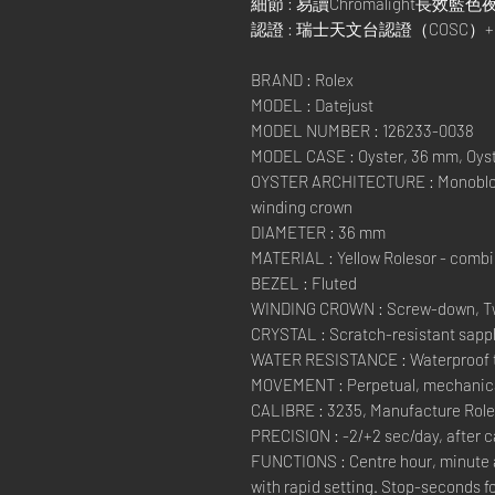
細節 : 易讀Chromalight長效藍
認證 : 瑞士天文台認證（COSC
BRAND : Rolex
MODEL : Datejust
MODEL NUMBER : 126233-0038
MODEL CASE : Oyster, 36 mm, Oyste
OYSTER ARCHITECTURE : Monobloc
winding crown
DIAMETER : 36 mm
MATERIAL : Yellow Rolesor - combin
BEZEL : Fluted
WINDING CROWN : Screw-down, Tw
CRYSTAL : Scratch-resistant sapph
WATER RESISTANCE : Waterproof to
MOVEMENT : Perpetual, mechanical
CALIBRE : 3235, Manufacture Rol
PRECISION : -2/+2 sec/day, after 
FUNCTIONS : Centre hour, minute 
with rapid setting. Stop-seconds fo