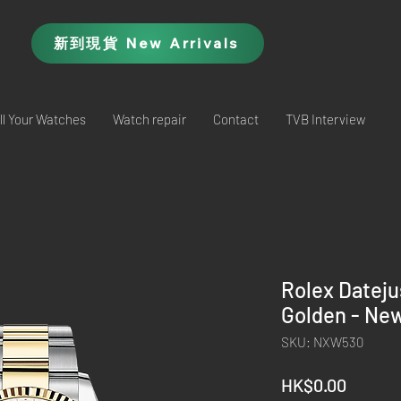
新到現貨 New Arrivals
ll Your Watches
Watch repair
Contact
TVB Interview
Rolex Datej
Golden - Ne
SKU: NXW530
Price
HK$0.00