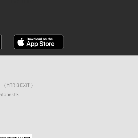
FACEBOOK
ng （MTR B EXIT ）
atcheshk