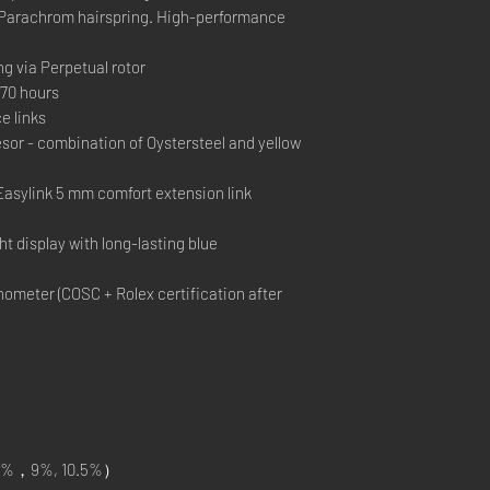
Parachrom hairspring. High-performance
ng via Perpetual rotor
70 hours
e links
or - combination of Oystersteel and yellow
Easylink 5 mm comfort extension link
t display with long-lasting blue
ometer (COSC + Rolex certification after
%，9%, 10.5%）