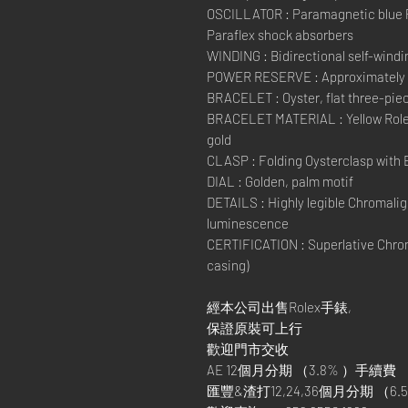
OSCILLATOR : Paramagnetic blue 
Paraflex shock absorbers
WINDING : Bidirectional self-windi
POWER RESERVE : Approximately 
BRACELET : Oyster, flat three-piec
BRACELET MATERIAL : Yellow Roles
gold
CLASP : Folding Oysterclasp with 
DIAL : Golden, palm motif
DETAILS : Highly legible Chromaligh
luminescence
CERTIFICATION : Superlative Chron
casing)
經本公司出售Rolex手錶,
保證原裝可上行
歡迎門市交收
AE 12個月分期 （3.8% ）手續費
匯豐&渣打12,24,36個月分期 （6.5