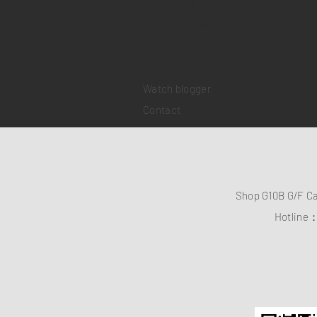
Collections
Pre-owned watches
Brand new watches
​Watch repair
Watch blogger
Contact
Shop G10B G/F C
Hotline