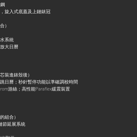
式鋼
殼，旋入式底蓋及上鏈錶冠
組合）
防水系統
鏡放大日曆
機芯裝進錶殼後）
調瞬跳日曆；秒針暫停功能以準確調校時間
rom游絲；高性能Paraflex緩震裝置
金的組合）
調鏈節延展系統