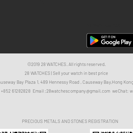
FAQ
28 Watches App
©2019 28 WATCHES. All rights reserved.
28 WATCHES | Sell your watch in best price
auseway Bay Plaza 1, 489 Hennessy Road , Causeway Bay,Hong Ko
：
+852 61282828
Email :
28watchescompany@gmail.com
weChat: w
PRECIOUS METALS AND STONES REGISTRATION