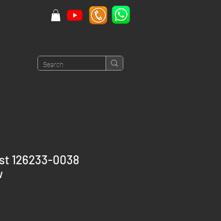
ust 126233-0038
w