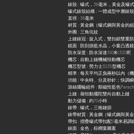
錶殼 : 蠔式，36毫米，黃金及蠔
蠔式錶殼結構 : 一體成型中層錶
直徑 : 36毫米
材質 : 黃金鋼（蠔式鋼與黃金的
外圈 : 三角坑紋
上鏈錶冠 : 旋入式，雙扣鎖雙重
鏡面 : 防刮損藍水晶，小窗凸透
防水深度 : 防水深達100米/330呎
機芯 : 自動上鏈機械恒動機芯
機芯型號 : 勞力士3235型機芯
精準 : 每天平均正負兩秒以內（
功能 : 中央時、分及秒針；快
游絲擺輪組件 : 順磁性藍色Parach
上鏈 : 藉恒動擺陀雙向自動上鏈
動力儲備 : 約70小時
錶帶 : 蠔式，三格鏈節
錶帶材質 : 黃金鋼（蠔式鋼與黃
帶扣 : 摺疊蠔式帶扣配5毫米易
錶面 : 金色，棕櫚葉圖案