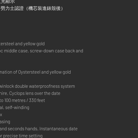
色夜光顯示
）+ 勞力士認證（機芯裝進錶殼後）
rsteel and yellow gold
 middle case, screw-down case back and
ation of Oystersteel and yellow gold
inlock double waterproofness system
ire, Cyclops lens over the date
 100 metres / 330 feet
, self-winding
ex
casing
and seconds hands. Instantaneous date
r precise time setting