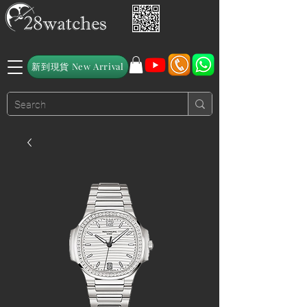
新到現貨 New Arrival