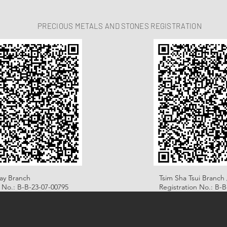
PRECIOUS METALS AND STONES REGISTRATION
ay Branch
Tsim Sha Tsui Branch 
n No.: B-B-23-07-00795
Registration No.: B-