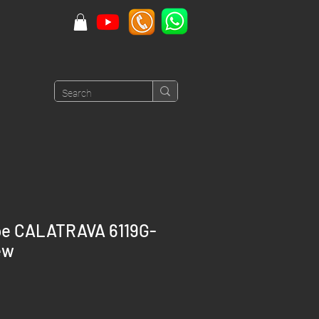
ppe CALATRAVA 6119G-
ew
Price