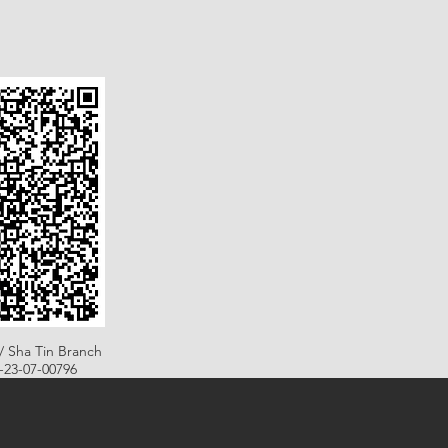
/ Sha Tin Branch
B-23-07-00796