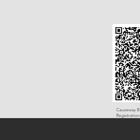
Causeway B
Registratio