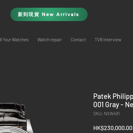
新到現貨 New Arrivals
ll Your Watches
Watch repair
Contact
TVB Interview
Patek Phili
001 Gray - N
SKU: NXW491
HK$230,000.00