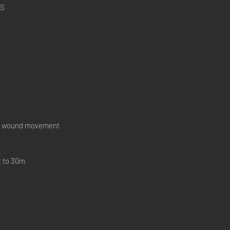
S
y wound movement
t to 30m