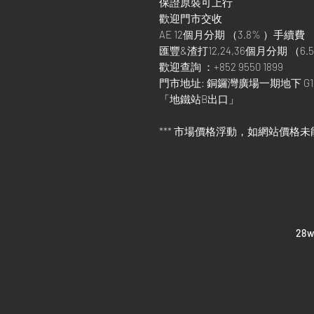
保證原裝可上行
歡迎門市交收
AE 12個月分期 （3.8% ）手續費
匯豐&渣打12,24,36個月分期 （6.5
歡迎查詢 ：+852 9550 1899
門市地址: 銅鑼灣廣場一期地下 G1
「地鐵站B出口」
*** 市場價格浮動，如網站價格未
​28