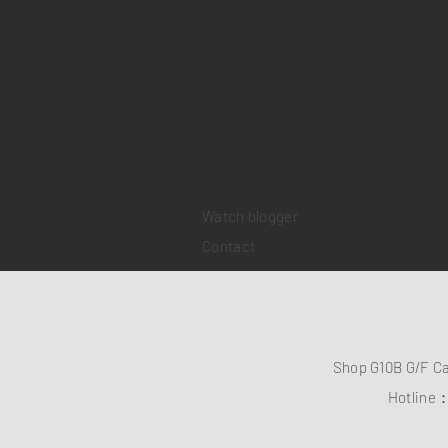
Home
Sell your watch
Collections
Pre-owned watches
Brand new watches
​Watch repair
Watch blogger
Contact
Shop G10B G/F C
Hotline