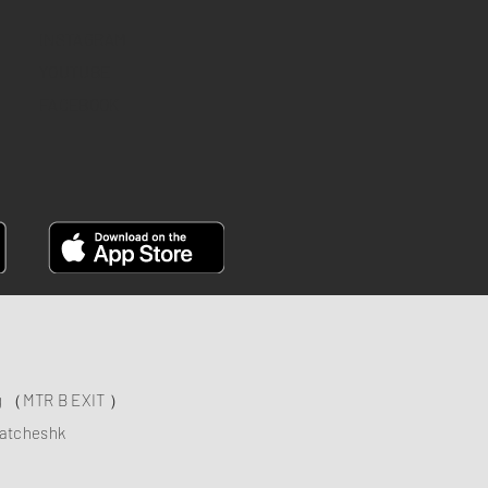
INSTAGRAM
YOUTUBE
FACEBOOK
ng （MTR B EXIT ）
atcheshk