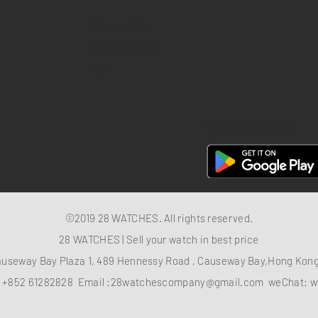
Return policy
Privacy policy
FAQ
28 Watches App
©2019 28 WATCHES. All rights reserved.
28 WATCHES | Sell your watch in best price
auseway Bay Plaza 1, 489 Hennessy Road , Causeway Bay,Hong Ko
：
+852 61282828
Email :
28watchescompany@gmail.com
weChat: w