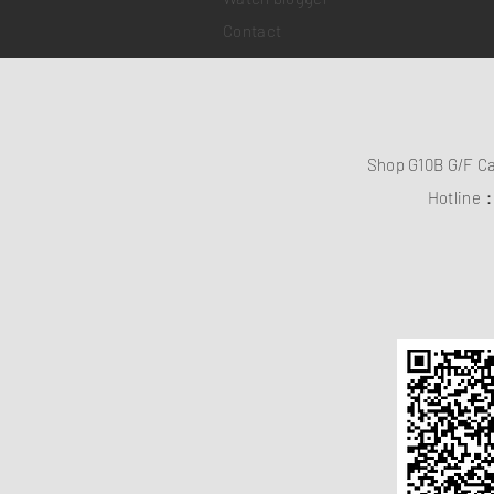
Contact
Shop G10B G/F C
Hotline