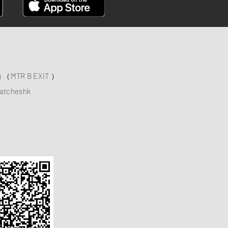
ng （MTR B EXIT ）
atcheshk