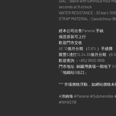
DIAL : Black with luminous hour mar
seconds at 9 o’clock
WATER RESISTANCE : 30 bar (~300
STRAP MATERIAL : Caoutchouc Black
經本公司出售Panerai 手錶,
保證原裝可上行
歡迎門市交收
AE 12個月分期 （3.8% ）手續費
匯豐&渣打12,24,36個月分期 （6.5
歡迎查詢 ：+852 9550 1899
門市地址: 銅鑼灣廣場一期地下 G1
「地鐵站B出口」
*** 市場價格浮動，如網站價格未
#沛納海 #Panerai #Submersib
#NXW2118