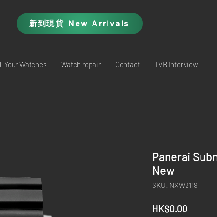
新到現貨 New Arrivals
ll Your Watches
Watch repair
Contact
TVB Interview
Panerai Sub
New
SKU: NXW2118
Price
HK$0.00