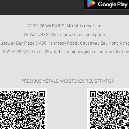
©2019 28 WATCHES. All rights reserved.
28 WATCHES | Sell your watch in best price
auseway Bay Plaza 1, 489 Hennessy Road , Causeway Bay,Hong Ko
：
+852 61282828
Email :
28watchescompany@gmail.com
weChat: w
PRECIOUS METALS AND STONES REGISTRATION