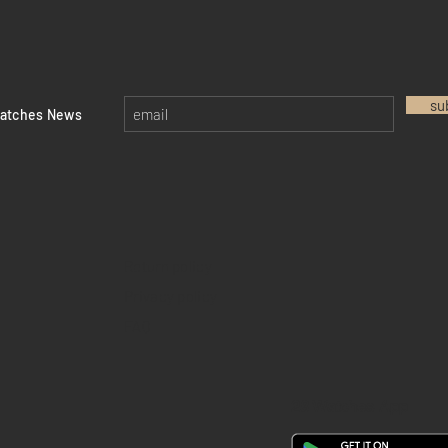
su
watches News
Return policy
Privacy policy
FAQ
28 Watches App