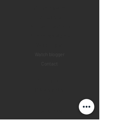
Sell your watch
Collections
Pre-owned watches
Brand new watches
​Watch repair
Watch blogger
Contact
Return policy
Privacy policy
FAQ
INSTAGRAM
YOUTUBE
FACEBOOK