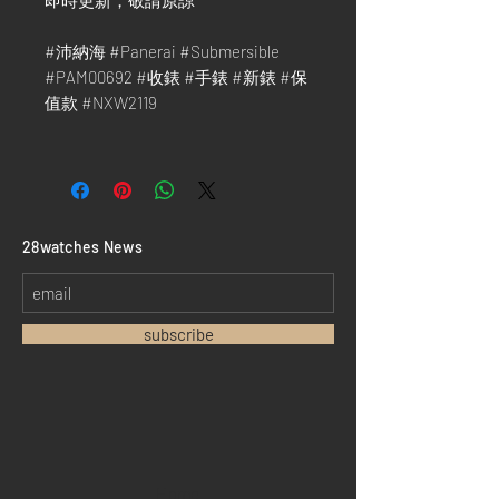
即時更新，敬請原諒 ***
#沛納海 #Panerai #Submersible
#PAM00692 #收錶 #手錶 #新錶 #保
值款 #NXW2119
​28watches News
subscribe
Home