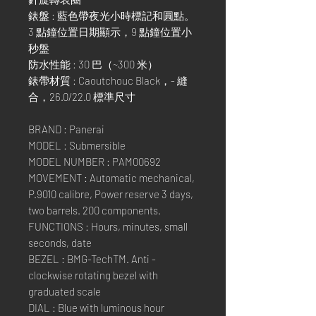
錶盤 : 藍色帶夜光小時標記和圓點。
3 點鐘位置日期顯示，9 點鐘位置小
秒盤
防水性能 : 30 巴（~300 米）
錶帶材質 : Caoutchouc Black，- 縫
合，26.0/22.0 標準尺寸
BRAND : Panerai
MODEL : Submersible
MODEL NUMBER : PAM00692
MOVEMENT : Automatic mechanical,
P.9010 calibre, Power reserve 3 days,
two barrels. 200 components.
FUNCTIONS : Hours, minutes, small
seconds, date
BEZEL : BMG-TechTM. Anti -
clockwise rotating bezel with
graduated scale
DIAL : Blue with luminous hour