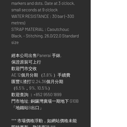
markers and dots. Date at 3 o’clock,
small seconds at 9 o’clock
WATER RESISTANCE : 30 bar (~300
metres)
STRAP MATERIAL : Caoutchouc
Black, - Stitching, 26.0/22.0 Standard
size
經本公司出售Panerai 手錶,
保證原裝可上行
歡迎門市交收
AE 12個月分期 （3.8% ）手續費
匯豐&渣打12,24,36個月分期
（6.5%，9%, 10.5%）
歡迎查詢 ：+852 9550 1899
門市地址: 銅鑼灣廣場一期地下 G10B
「地鐵站B出口」
*** 市場價格浮動，如網站價格未能