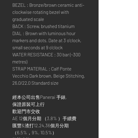
BEZEL : Bronze/brown ceramic anti-
clockwise rotating bezel with
graduated scale
BACK : Screw, brushed titanium
DIAL : Brown with luminous hour
markers and dots. Date at 3 o’clock,
small seconds at 9 o’clock
WATER RESISTANCE : 30 bar (~300
metres)
STRAP MATERIAL : Calf Ponte
Vecchio Dark brown, Beige Stitching,
26.0/22.0 Standard size
經本公司出售Panerai 手錶,
保證原裝可上行
歡迎門市交收
AE 12個月分期 （3.8% ）手續費
匯豐&渣打12,24,36個月分期
（6.5%，9%, 10.5%）