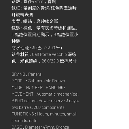
錶殼 : 直徑47mm，青銅
錶框 : 帶刻度的青銅/棕色陶瓷逆時
針旋轉表圈
表背 : 螺絲，磨砂鈦金屬
錶盤 : 棕色，帶有夜光時標和圓點。
3 點鐘位置日期顯示，9 點鐘位置小
秒盤
防水性能 : 30 巴（~300 米）
錶帶材質 : Calf Ponte Vecchio 深棕
色，米色縫線，26.0/22.0 標準尺寸
BRAND : Panerai
MODEL : Submersible Bronzo
MODEL NUMBER : PAM00968
MOVEMENT : Automatic mechanical,
P.9010 calibre, Power reserve 3 days,
two barrels. 200 components.
FUNCTIONS : Hours, minutes, small
seconds, date
CASE : Diameter 47mm, Bronze