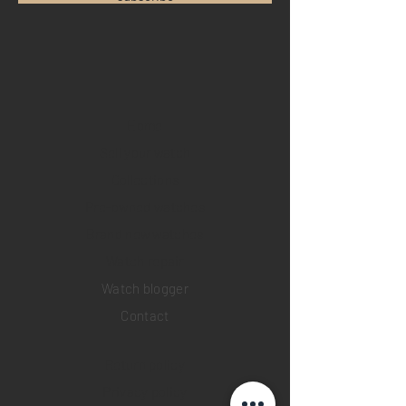
Home
Sell your watch
Collections
Pre-owned watches
Brand new watches
​Watch repair
Watch blogger
Contact
Return policy
Privacy policy