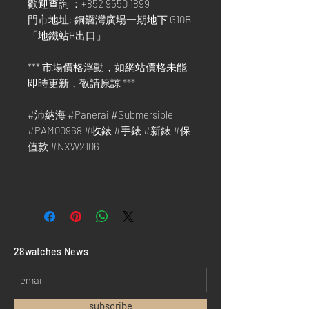
歡迎查詢 ：+852 9550 1899
門市地址: 銅鑼灣廣場一期地下 G10B
「地鐵站B出口」
*** 市場價格浮動，如網站價格未能
即時更新，敬請原諒 ***
#沛納海 #Panerai #Submersible
#PAM00968 #收錶 #手錶 #新錶 #保
值款 #NXW2106
​28watches News
subscribe