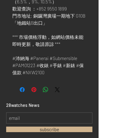
（6.5%，9%, 10.5%）
歡迎查詢 ：+852 9550 1899
門市地址: 銅鑼灣廣場一期地下 G10B
「地鐵站B出口」
*** 市場價格浮動，如網站價格未能
即時更新，敬請原諒 ***
#沛納海 #Panerai #Submersible
#PAM01223 #收錶 #手錶 #新錶 #保
值款 #NXW2100
​28watches News
subscribe