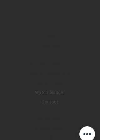
Home
Sell your watch
Collections
Pre-owned watches
Brand new watches
​Watch repair
Watch blogger
Contact
Return policy
Privacy policy
FAQ