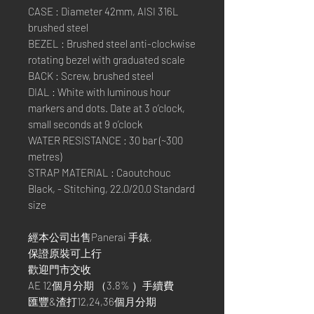
CASE : Diameter 42mm, AISI 316L
brushed steel
BEZEL : Brushed steel anti-clockwise
rotating bezel with graduated scale
BACK : Screw, brushed steel
DIAL : White with luminous hour
markers and dots. Date at 3 o’clock,
small seconds at 9 o’clock
WATER RESISTANCE : 30 bar (~300
metres)
STRAP MATERIAL : Caoutchouc
Black, - Stitching, 22.0/20.0 Standard
size
經本公司出售Panerai 手錶,
保證原裝可上行
歡迎門市交收
AE 12個月分期 （3.8% ）手續費
匯豐&渣打12,24,36個月分期