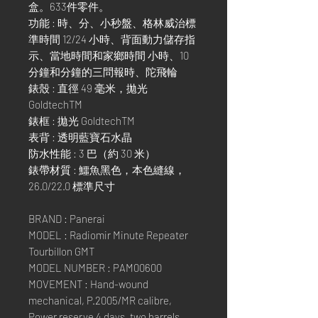
盒。633件零件。
功能 : 時、分、小秒盤、格林威治標
準時間 12/24 小時、背面動力儲存指
示、當地時間和家鄉時間 小時、10
分鐘和分鐘的三問報時、陀飛輪
錶殼 : 直徑 49 毫米，拋光
GoldtechTM
錶框 : 拋光 GoldtechTM
表背 : 透明藍寶石水晶
防水性能 : 3 巴（約 30 米）
錶帶材質 : 鱷魚黑色，本色縫線，
26.0/22.0 標準尺寸
BRAND : Panerai
MODEL : Radiomir Minute Repeater
Tourbillon GMT
MODEL NUMBER : PAM00600
MOVEMENT : Hand-wound
mechanical, P.2005/MR calibre,
Power reserve 4 days, two barrels.