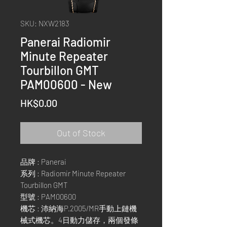
SKU: NXW2183
Panerai Radiomir
Minute Repeater
Tourbillon GMT
PAM00600 - New
Price
HK$0.00
Out of Stock
品牌 : Panerai
系列 : Radiomir Minute Repeater
Tourbillon GMT
型號 : PAM00600
機芯 : 沛納海P.2005/MR手動上鏈機
械式機芯。4日動力儲存，兩個發條