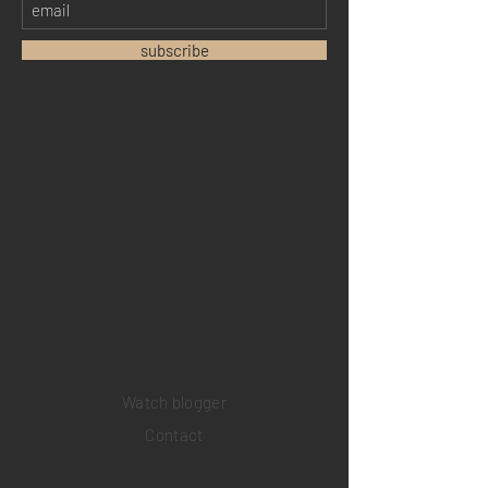
subscribe
Home
Sell your watch
Collections
Pre-owned watches
Brand new watches
​Watch repair
Watch blogger
Contact