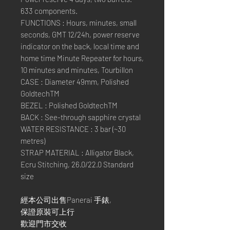
633 components.
FUNCTIONS : Hours, minutes, small
seconds, GMT 12/24h, power reserve
indicator on the back, local time and
home time Minute Repeater for hours,
10 minutes and minutes, Tourbillon
CASE : Diameter 49mm, Polished
GoldtechTM
BEZEL : Polished GoldtechTM
BACK : See-through sapphire crystal
WATER RESISTANCE : 3 bar (~30
metres)
STRAP MATERIAL : Alligator Black,
Ecru Stitching, 26.0/22.0 Standard
size
經本公司出售Panerai 手錶,
保證原裝可上行
歡迎門市交收