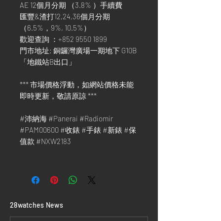
AE 12個月分期 （3.8% ）手續費
匯豐&渣打12,24,36個月分期
（6.5%，9%, 10.5%）
歡迎查詢 ：+852 9550 1899
門市地址: 銅鑼灣廣場一期地下 G10B
「地鐵站B出口」
*** 市場價格浮動，如網站價格未能
即時更新，敬請原諒 ***
#沛納海 #Panerai #Radiomir
#PAM00600 #收錶 #手錶 #新錶 #保
值款 #NXW2183
​28watches News