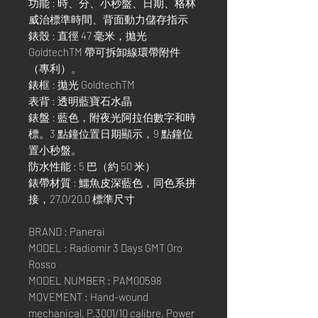
功能 : 時、分、小秒盤、日期、格林
威治標準時間、背面動力儲存指示
錶殼 : 直徑 47 毫米，拋光
GoldtechTM 帶可拆卸線環帶附件
（專利）。
錶框 : 拋光 GoldtechTM
表背 : 透明藍寶石水晶
錶盤 : 藍色，附夜光阿拉伯數字和時
標。3 點鐘位置日期顯示，9 點鐘位
置小秒盤。
防水性能 : 5 巴（約 50 米）
錶帶材質 : 鱷魚皮深藍色，同色系拼
接，27.0/20.0 標準尺寸
BRAND : Panerai
MODEL : Radiomir 3 Days GMT Oro
Rosso
MODEL NUMBER : PAM00598
MOVEMENT : Hand-wound
mechanical, P.3001/10 calibre, Power