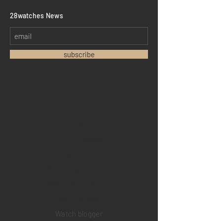
​28watches News
subscribe
Home
Sell your watch
Collections
Pre-owned watches
Brand new watches
​Watch repair
Watch blogger