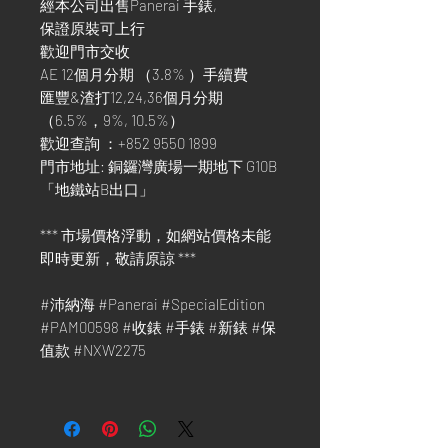
經本公司出售Panerai 手錶,
保證原裝可上行
歡迎門市交收
AE 12個月分期 （3.8% ）手續費
匯豐&渣打12,24,36個月分期
（6.5%，9%, 10.5%）
歡迎查詢 ：+852 9550 1899
門市地址: 銅鑼灣廣場一期地下 G10B
「地鐵站B出口」
*** 市場價格浮動，如網站價格未能
即時更新，敬請原諒 ***
#沛納海 #Panerai #SpecialEdition
#PAM00598 #收錶 #手錶 #新錶 #保
值款 #NXW2275