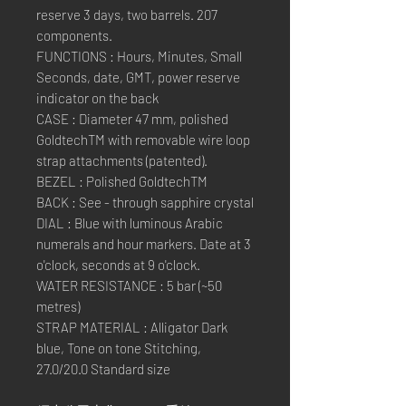
reserve 3 days, two barrels. 207
components.
FUNCTIONS : Hours, Minutes, Small
Seconds, date, GMT, power reserve
indicator on the back
CASE : Diameter 47 mm, polished
GoldtechTM with removable wire loop
strap attachments (patented).
BEZEL : Polished GoldtechTM
BACK : See - through sapphire crystal
DIAL : Blue with luminous Arabic
numerals and hour markers. Date at 3
o'clock, seconds at 9 o'clock.
WATER RESISTANCE : 5 bar (~50
metres)
STRAP MATERIAL : Alligator Dark
blue, Tone on tone Stitching,
27.0/20.0 Standard size