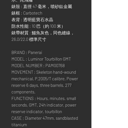
錶殼 : 直徑 47 毫米，噴砂鈦金屬
錶框 : Carbotech
表背 : 透明藍寶石水晶
防水性能 : 10 巴（約 100 米）
錶帶材質 : 鱷魚灰色，同色縫線，
26.0/22.0 標準尺寸
BRAND : Panerai
MODEL : Luminor Tourbillon GMT
MODEL NUMBER : PAM00768
MOVEMENT : Skeleton hand-wound
mechanical, P.2005/T calibre, Power
reserve 6 days, three barrels. 277
components.
FUNCTIONS : Hours, minutes, small
seconds, GMT, 24h indicator, power
reserve indicator, tourbillon
CASE : Diameter 47mm, sandblasted
titanium