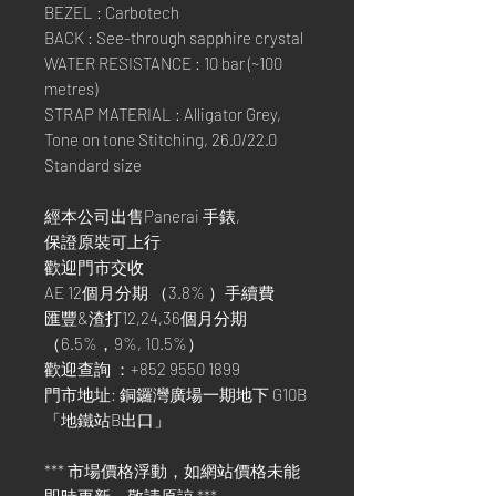
BEZEL : Carbotech
BACK : See-through sapphire crystal
WATER RESISTANCE : 10 bar (~100
metres)
STRAP MATERIAL : Alligator Grey,
Tone on tone Stitching, 26.0/22.0
Standard size
經本公司出售Panerai 手錶,
保證原裝可上行
歡迎門市交收
AE 12個月分期 （3.8% ）手續費
匯豐&渣打12,24,36個月分期
（6.5%，9%, 10.5%）
歡迎查詢 ：+852 9550 1899
門市地址: 銅鑼灣廣場一期地下 G10B
「地鐵站B出口」
*** 市場價格浮動，如網站價格未能