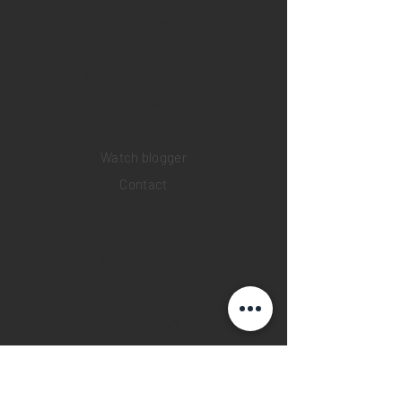
Sell your watch
Collections
Pre-owned watches
Brand new watches
​Watch repair
Watch blogger
Contact
Return policy
Privacy policy
FAQ
INSTAGRAM
YOUTUBE
FACEBOOK