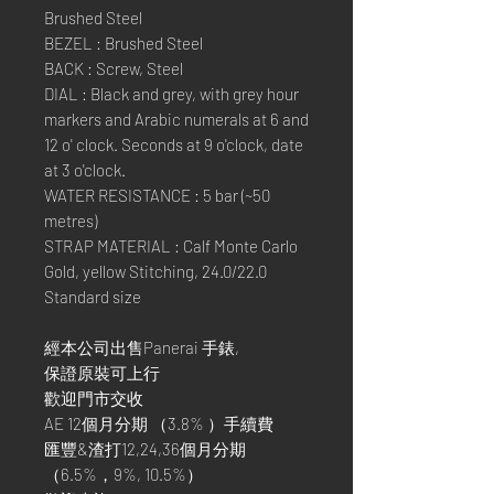
Brushed Steel
BEZEL : Brushed Steel
BACK : Screw, Steel
DIAL : Black and grey, with grey hour
markers and Arabic numerals at 6 and
12 o' clock. Seconds at 9 o'clock, date
at 3 o'clock.
WATER RESISTANCE : 5 bar (~50
metres)
STRAP MATERIAL : Calf Monte Carlo
Gold, yellow Stitching, 24.0/22.0
Standard size
經本公司出售Panerai 手錶,
保證原裝可上行
歡迎門市交收
AE 12個月分期 （3.8% ）手續費
匯豐&渣打12,24,36個月分期
（6.5%，9%, 10.5%）