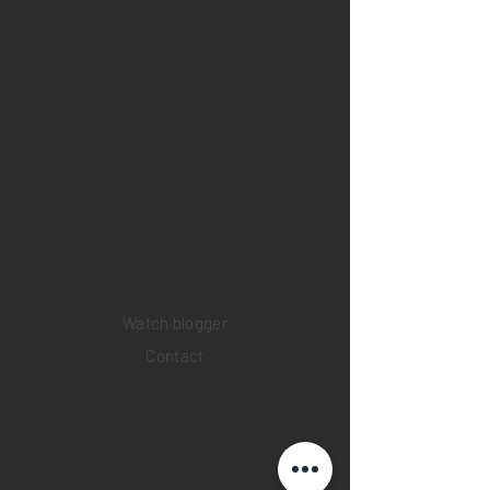
Home
Sell your watch
Collections
Pre-owned watches
Brand new watches
​Watch repair
Watch blogger
Contact
Return policy
Privacy policy
FAQ