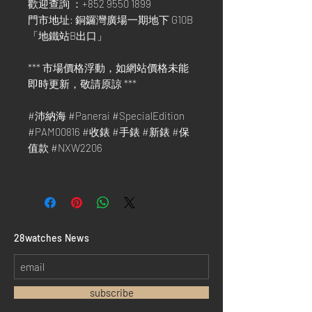
歡迎查詢 ：+852 9550 1899
門市地址: 銅鑼灣廣場一期地下 G10B
「地鐵站B出口」
*** 市場價格浮動，如網站價格未能
即時更新，敬請原諒 ***
#沛納海 #Panerai #SpecialEdition
#PAM00816 #收錶 #手錶 #新錶 #保
值款 #NXW2206
​28watches News
subscribe