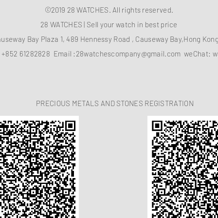
©2019 28 WATCHES. All rights reserved.
28 WATCHES | Sell your watch in best price
auseway Bay Plaza 1, 489 Hennessy Road , Causeway Bay,Hong Ko
：
+852 61282828
Email :
28watchescompany@gmail.com
weChat: w
PRECIOUS METALS AND STONES REGISTRATION