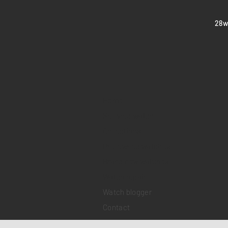
​28
Home
Sell your watch
Collections
Pre-owned watches
Brand new watches
​Watch repair
Watch blogger
Contact