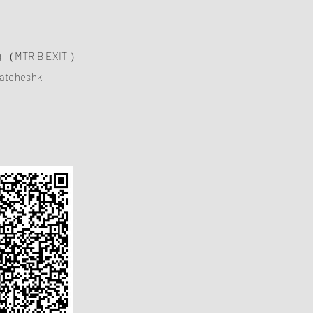
ng （MTR B EXIT ）
atcheshk