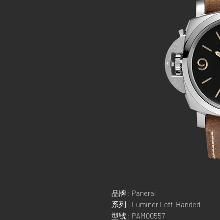
品牌 : Panerai
系列 : Luminor Left-Handed
型號 : PAM00557