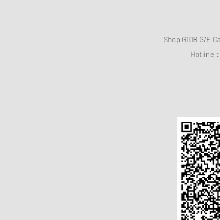
Shop G10B G/F C
Hotline