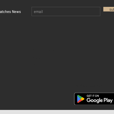
su
watches News
Return policy
Privacy policy
FAQ
28 Watches App