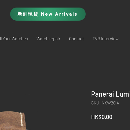
新到現貨 New Arrivals
ll Your Watches
Watch repair
Contact
TVB Interview
Panerai Lum
SKU: NXW2014
Price
HK$0.00