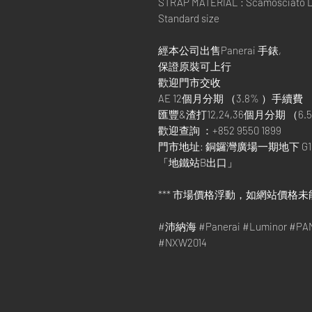
STRAP MATERIAL : Scamosciato Dar
Standard size
經本公司出售Panerai 手錶,
保證原裝可上行
歡迎門市交收
AE 12個月分期 （3.8% ）手續費
匯豐&渣打12,24,36個月分期 （6.5
歡迎查詢 ：+852 9550 1899
門市地址: 銅鑼灣廣場一期地下 G1
「地鐵站B出口」
*** 市場價格浮動，如網站價格未
#沛納海 #Panerai #Luminor 
#NXW2014