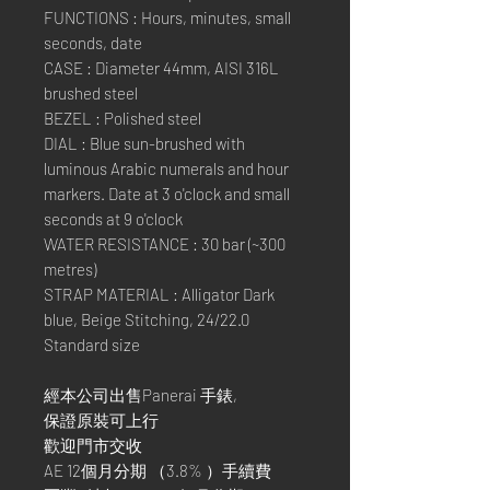
FUNCTIONS : Hours, minutes, small
seconds, date
CASE : Diameter 44mm, AISI 316L
brushed steel
BEZEL : Polished steel
DIAL : Blue sun-brushed with
luminous Arabic numerals and hour
markers. Date at 3 o'clock and small
seconds at 9 o'clock
WATER RESISTANCE : 30 bar (~300
metres)
STRAP MATERIAL : Alligator Dark
blue, Beige Stitching, 24/22.0
Standard size
經本公司出售Panerai 手錶,
保證原裝可上行
歡迎門市交收
AE 12個月分期 （3.8% ）手續費