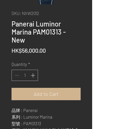
SKU: NXW2012
Panerai Luminor
Marina PAM01313 -
New
Price
HK$56,000.00
Quantity
*
Add to Cart
品牌 : Panerai
系列 : Luminor Marina
型號 : PAM01313