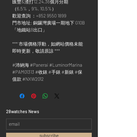
匯豐&渣打12,24,36個月分期
（6.5%，9%, 10.5%）
歡迎查詢 ：+852 9550 1899
門市地址: 銅鑼灣廣場一期地下 G10B
「地鐵站B出口」
*** 市場價格浮動，如網站價格未能
即時更新，敬請原諒 ***
#沛納海 #Panerai #LuminorMarina
#PAM01313 #收錶 #手錶 #新錶 #保
值款 #NXW2012
​28watches News
subscribe