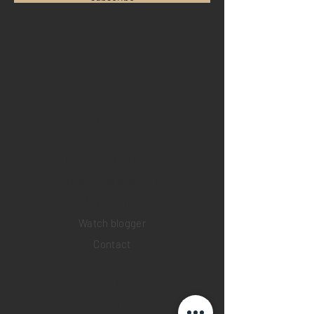
Home
Sell your watch
Collections
Pre-owned watches
Brand new watches
​Watch repair
Watch blogger
Contact
Return policy
Privacy policy