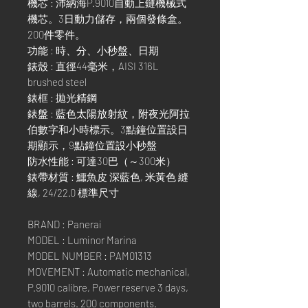
機芯 : 沛納海P.9010自動上鏈機械式
機芯。3日動力儲存，兩個發條盒。
200件零件。
功能 : 時、分、小秒盤、日期
錶殼 : 直徑44毫米，AISI 316L
brushed steel
錶框 : 拋光精鋼
錶盤 : 藍色太陽放射紋，附夜光阿拉
伯數字和小時標示。3點鐘位置設日
期顯示，9點鐘位置設小秒盤
防水性能 : 可達30巴（～300米）
錶帶材質 : 鱷魚皮 深藍色, 米黃色 縫
線, 24/22.0 標準尺寸
BRAND : Panerai
MODEL : Luminor Marina
MODEL NUMBER : PAM01313
MOVEMENT : Automatic mechanical,
P.9010 calibre, Power reserve 3 days,
two barrels. 200 components.