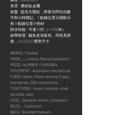
表背 : 磨砂鈦金屬
錶盤 : 藍色太陽紋，附夜光阿拉伯數
字和小時標記。3 點鐘位置日期顯示
和 9 點鐘位置小秒針
防水性能 : 可達30巴（～300米）
錶帶材質 : 鱷魚皮深藍色，同色系拼
接，24.0/22.0 標準尺寸
BRAND : Panerai
MODEL : Luminor Marina Carbotech
MODEL NUMBER : PAM01664
MOVEMENT : Automatic mechanical,
P.9010 calibre, Power reserve 3 days,
two barrels. 200 components.
FUNCTIONS : Hours, minutes, small
seconds, date
CASE : Diameter 44mm, Carbotech
BEZEL : Carbotech
BACK : Brushed titanium