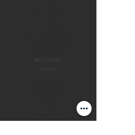
Home
Sell your watch
Collections
Pre-owned watches
Brand new watches
​Watch repair
Watch blogger
Contact
Return policy
Privacy policy
FAQ
INSTAGRAM
YOUTUBE
FACEBOOK