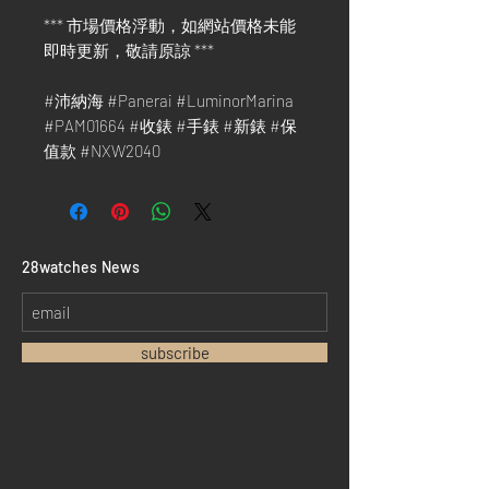
*** 市場價格浮動，如網站價格未能
即時更新，敬請原諒 ***
#沛納海 #Panerai #LuminorMarina
#PAM01664 #收錶 #手錶 #新錶 #保
值款 #NXW2040
​28watches News
subscribe