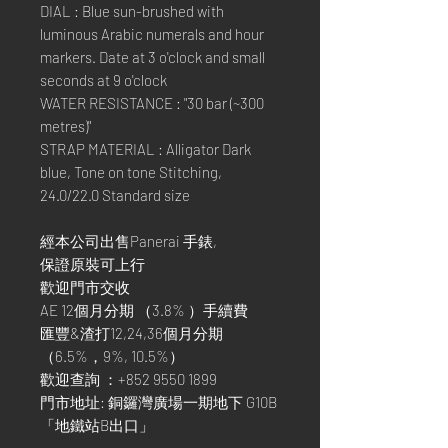
DIAL : Blue sun-brushed with
luminous Arabic numerals and hour
markers. Date at 3 o'clock and small
seconds at 9 o'clock
WATER RESISTANCE : "30 bar (~300
metres)"
STRAP MATERIAL : Alligator Dark
blue, Tone on tone Stitching,
24.0/22.0 Standard size
經本公司出售Panerai 手錶,
保證原裝可上行
歡迎門市交收
AE 12個月分期 （3.8% ）手續費
匯豐&渣打12,24,36個月分期
（6.5%，9%, 10.5%）
歡迎查詢 ：+852 9550 1899
門市地址: 銅鑼灣廣場一期地下 G10B
「地鐵站B出口」