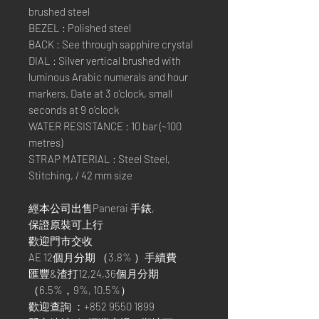
brushed steel
BEZEL : Polished steel
BACK : See through sapphire crystal
DIAL : Silver vertical brushed with
luminous Arabic numerals and hour
markers. Date at 3 o’clock, small
seconds at 9 o’clock
WATER RESISTANCE : 10 bar (~100
metres)
STRAP MATERIAL : Steel Steel,
Stitching, / 42 mm size
經本公司出售Panerai 手錶,
保證原裝可上行
歡迎門市交收
AE 12個月分期 （3.8% ）手續費
匯豐&渣打12,24,36個月分期
（6.5%，9%, 10.5%）
歡迎查詢 ：+852 9550 1899