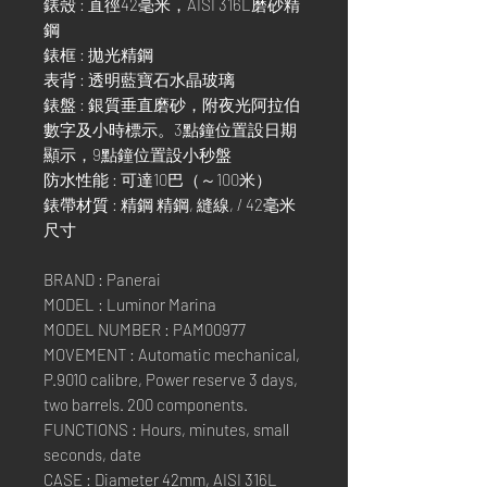
錶殼 : 直徑42毫米，AISI 316L磨砂精
鋼
錶框 : 拋光精鋼
表背 : 透明藍寶石水晶玻璃
錶盤 : 銀質垂直磨砂，附夜光阿拉伯
數字及小時標示。3點鐘位置設日期
顯示，9點鐘位置設小秒盤
防水性能 : 可達10巴（～100米）
錶帶材質 : 精鋼 精鋼, 縫線, / 42毫米
尺寸
BRAND : Panerai
MODEL : Luminor Marina
MODEL NUMBER : PAM00977
MOVEMENT : Automatic mechanical,
P.9010 calibre, Power reserve 3 days,
two barrels. 200 components.
FUNCTIONS : Hours, minutes, small
seconds, date
CASE : Diameter 42mm, AISI 316L