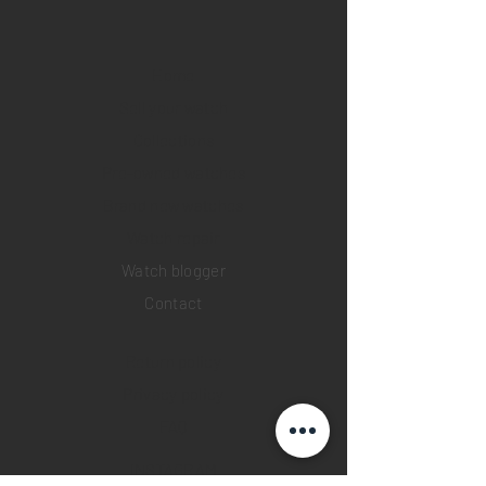
Home
Sell your watch
Collections
Pre-owned watches
Brand new watches
​Watch repair
Watch blogger
Contact
Return policy
Privacy policy
FAQ
INSTAGRAM