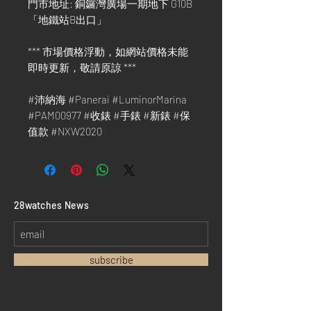
門市地址: 銅鑼灣廣場一期地下 G10B
「地鐵站B出口」
*** 市場價格浮動，如網站價格未能
即時更新，敬請原諒 ***
#沛納海 #Panerai #LuminorMarina
#PAM00977 #收錶 #手錶 #新錶 #保
值款 #NXW2020
​28watches News
subscribe