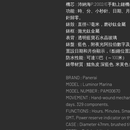
機芯 : 沛納海P.2002/E手動
功能 : 時、分、小秒針、日期
針歸零。
錶殼 : 直徑47毫米，磨砂鈦金屬
錶框 : 拋光鈦金屬
表背 : 透明藍寶石水晶玻璃
錶盤 : 藍色，附夜光阿拉伯數字
置設日期和月份顯示，6點鐘位置
防水性能 : 可達10巴（～100米）
錶帶材質 : 鱷魚皮 深藍色, 米黃色 縫
BRAND : Panerai
MODEL : Luminor Marina
MODEL NUMBER : PAM00670
MOVEMENT : Hand-wound mechanica
days. 329 components.
FUNCTIONS : Hours, Minutes, Small
GMT, Power reserve indicator on t
CASE : Diameter 47mm, brushed t