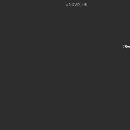
#NXW2039
​28
Home
Sell your watch
Collections
Pre-owned watches
Brand new watches