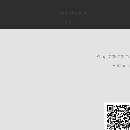
​Watch repair
Watch blogger
Contact
Shop G10B G/F C
Hotline