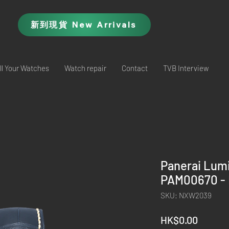
新到現貨 New Arrivals
ll Your Watches
Watch repair
Contact
TVB Interview
Panerai Lum
PAM00670 -
SKU: NXW2039
Price
HK$0.00