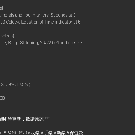
al
numerals and hour markers. Seconds at 9
t 3 o'clock, Equation of Time indicator at 6
metres)
ue, Beige Stitching, 26/22.0 Standard size
%，9%, 10.5%）
0B
能即時更新，敬請原諒 ***
rina #PAM00670 #收錶 #手錶 #新錶 #保值款