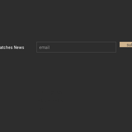
su
watches News
Return policy
Privacy policy
FAQ