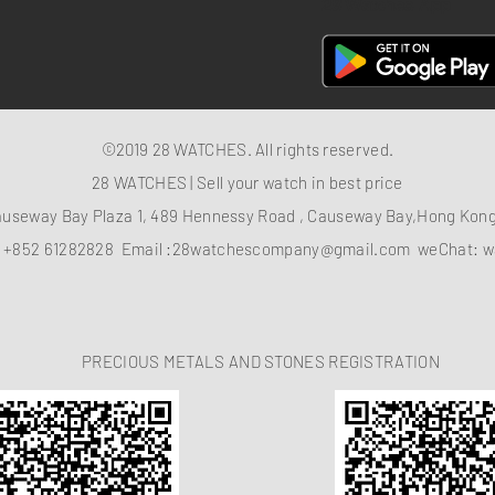
28 Watches App
©2019 28 WATCHES. All rights reserved.
28 WATCHES | Sell your watch in best price
auseway Bay Plaza 1, 489 Hennessy Road , Causeway Bay,Hong Ko
：
+852 61282828
Email :
28watchescompany@gmail.com
weChat: w
PRECIOUS METALS AND STONES REGISTRATION