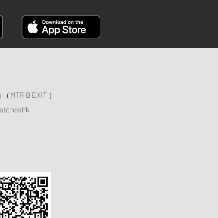
ng （MTR B EXIT ）
atcheshk