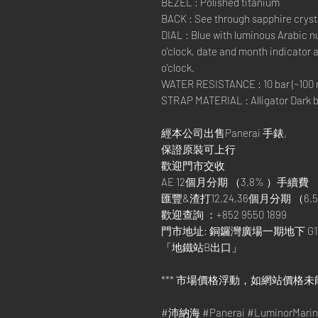
BEZEL : Polished titanium
BACK : See through sapphire cryst
DIAL : Blue with luminous Arabic 
o'clock, date and month indicator a
o'clock.
WATER RESISTANCE : 10 bar (~100 
STRAP MATERIAL : Alligator Dark bl
經本公司出售Panerai 手錶,
保證原裝可上行
歡迎門市交收
AE 12個月分期 （3.8% ）手續費
匯豐&渣打12,24,36個月分期 （6.5
歡迎查詢 ：+852 9550 1899
門市地址: 銅鑼灣廣場一期地下 G1
「地鐵站B出口」
*** 市場價格浮動，如網站價格未
#沛納海 #Panerai #LuminorMa