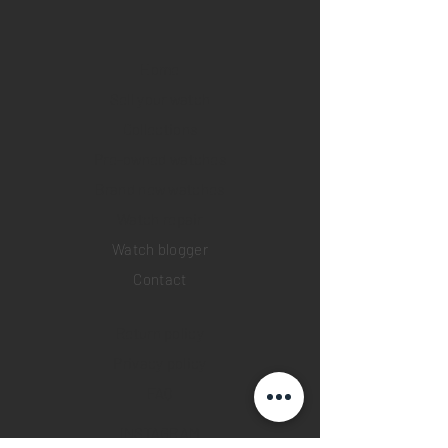
Home
Sell your watch
Collections
Pre-owned watches
Brand new watches
​Watch repair
Watch blogger
Contact
Return policy
Privacy policy
FAQ
INSTAGRAM