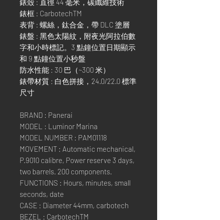
錶殼 : 直徑 44 毫米，碳纖維技術
錶框 : CarbotechTM
表背 : 螺絲，鈦合金，帶 DLC 塗層
錶盤 : 黑色太陽紋，附夜光阿拉伯數
字和小時標記。3 點鐘位置日期顯示
和 9 點鐘位置小秒盤
防水性能 : 30 巴（~300 米）
錶帶材質 : 白色拼接，24.0/22.0 標準
尺寸
BRAND : Panerai
MODEL : Luminor Marina
MODEL NUMBER : PAM01118
MOVEMENT : Automatic mechanical,
P.9010 calibre, Power reserve 3 days,
two barrels. 200 components.
FUNCTIONS : Hours, minutes, small
seconds, date
CASE : Diameter 44mm, carbotech
BEZEL : CarbotechTM