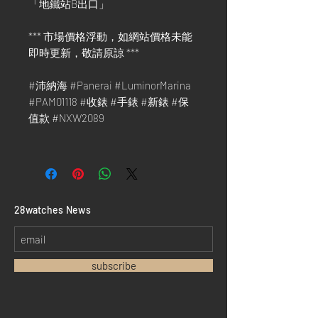
「地鐵站B出口」
*** 市場價格浮動，如網站價格未能
即時更新，敬請原諒 ***
#沛納海 #Panerai #LuminorMarina
#PAM01118 #收錶 #手錶 #新錶 #保
值款 #NXW2089
​28watches News
subscribe