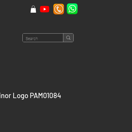
inor Logo PAM01084
rice