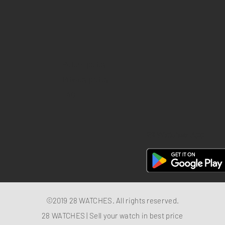
Return policy
Privacy policy
FAQ
28 Watches App
©2019 28 WATCHES. All rights reserved.
28 WATCHES | Sell your watch in best price