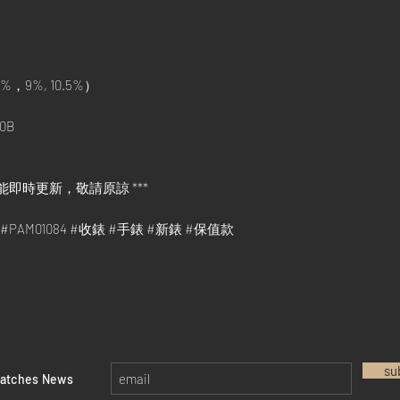
%，9%, 10.5%）
0B
能即時更新，敬請原諒 ***
go #PAM01084 #收錶 #手錶 #新錶 #保值款
su
watches News