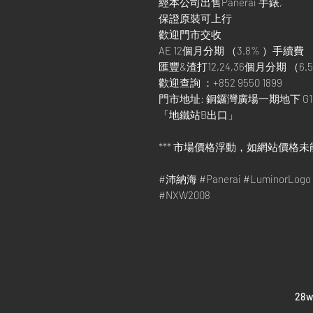
經本公司出售Panerai 手錶,
保證原裝可上行
歡迎門市交收
AE 12個月分期 （3.8% ）手續費
匯豐&渣打12,24,36個月分期 （6.5
歡迎查詢 ：+852 9550 1899
門市地址: 銅鑼灣廣場一期地下 G1
「地鐵站B出口」
*** 市場價格浮動，如網站價格未
#沛納海 #Panerai #LuminorLo
#NXW2008
​28