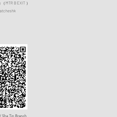
ng （MTR B EXIT ）
atcheshk
/ Sha Tin Branch