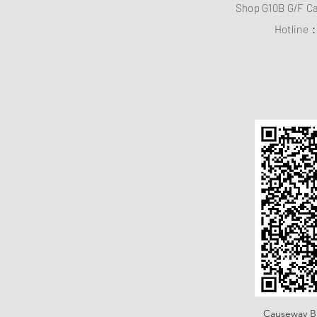
Shop G10B G/F C
Hotline
Causeway B