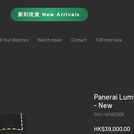
新到現貨 New Arrivals
ll Your Watches
Watch repair
Contact
TVB Interview
Panerai Lum
- New
SKU: NXW2008
P
HK$39,000.00