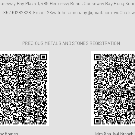
auseway Bay Plaza 1, 489 Hennessy Road , Causeway Bay,Hong Ko
：
+852 61282828
Email :
28watchescompany@gmail.com
weChat: w
PRECIOUS METALS AND STONES REGISTRATION
ay Branch
Tsim Sha Tsui Branch 