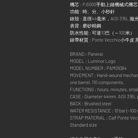
機芯 : P.6000手動上鏈機械式
功能 : 時、分、小秒針
錶殼 : 直徑44毫米，AISI 316L 
表背 : 磨砂精鋼
防水性能 : 可達10巴（～100米）
錶帶材質 : Ponte Vecchio小牛皮 
BRAND : Panerai
MODEL : Luminor Logo
MODEL NUMBER : PAM01084
MOVEMENT : Hand-wound mechanica
one barrel. 110 components.
FUNCTIONS : hours, minutes, smal
CASE : Diameter 44mm, AISI 316L p
BACK : Brushed steel
WATER RESISTANCE : 10 bar (~100 
STRAP MATERIAL : Calf Ponte Vecch
Standard size